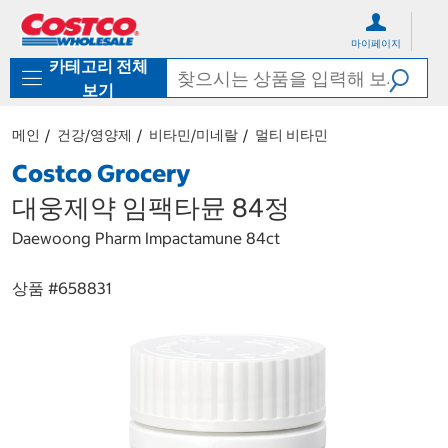
컨
메
텐
뉴
마이페이지
츠
로
카테고리 전체
로
바
바
로
보기
로
가
가
기
메인
건강/영양제
비타민/미네랄
멀티 비타민
기
Costco Grocery
대웅제약 임팩타뮨 84정
Daewoong Pharm Impactamune 84ct
상품 #
658831