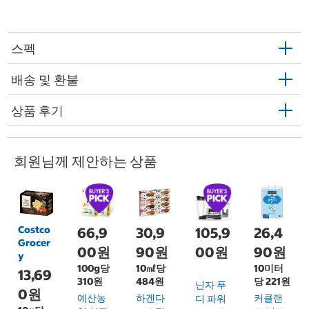
스펙
배송 및 환불
상품 후기
회원님께 제안하는 상품
Costco
66,9
30,9
105,9
26,4
Grocer
00원
90원
00원
90원
y
100g당
10㎖당
10미터
13,69
310원
484원
당 221원
닌자 푸
0원
예산농
하겐다
커클랜
디 파워