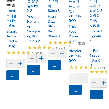
10g당
협 삼광
즈스틱
드 시그
뉴트리
118원
쌀10kg
바
니춰 프
듀오 블
X 2
80mlx8
리미엄 3
Snapik
렌더
겹화장
트러플
CB100K
Yesan
Haagen-
지40m
크래커
RCO
Nonghy
Dazs
X 30롤
1.16kg
Up
Stick
Ninja
Samgwa
Bar
Kirkland
Snapik
Foodi
Ng Rice
80mlx8
Signatur
Truffle
Power
10kg X 2
E
Cracker
Nutri
★
★
★
★
★
★
★
★
★
★
4.7 (109)
Premiu
1.16kg
DUO
★
★
★
★
★
★
★
★
★
★
4.8 (273)
M Bath
Blender
★
★
★
★
★
★
★
★
★
★
4.7 (159)
Tissue
CB100K
40m X
RCO
30
카트에 담기
★
★
★
★
★
★
★
★
★
★
4.8 (250)
카트에 담기
★
★
★
★
★
★
카트에 담기
카트에 담기
카트에 