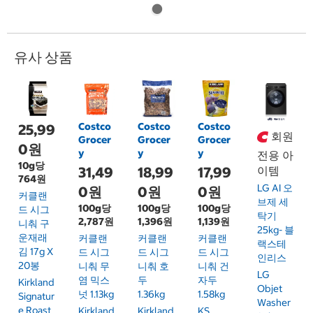
유사 상품
Costco
Costco
Costco
25,99
회원
Grocer
Grocer
Grocer
0원
y
y
y
전용 아
10g당
31,49
18,99
17,99
이템
764원
LG AI 오
0원
0원
0원
커클랜
브제 세
100g당
100g당
100g당
드 시그
탁기
2,787원
1,396원
1,139원
니춰 구
25kg- 블
운재래
커클랜
커클랜
커클랜
랙스테
김 17g X
드 시그
드 시그
드 시그
인리스
20봉
니춰 무
니춰 호
니춰 건
LG
염 믹스
두
자두
Kirkland
Objet
넛 1.13kg
1.36kg
1.58kg
Signatur
Washer
E Roast
Kirkland
Kirkland
KS