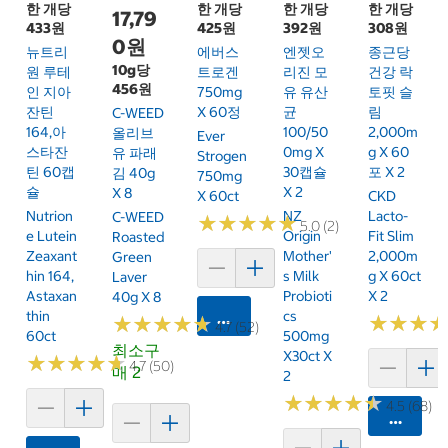
한 개당
한 개당
한 개당
한 개당
17,79
433원
425원
392원
308원
0원
뉴트리
에버스
엔젯오
종근당
10g당
원 루테
트로겐
리진 모
건강 락
456원
인 지아
750mg
유 유산
토핏 슬
잔틴
X 60정
균
림
C-WEED
164,아
100/50
2,000m
올리브
Ever
스타잔
0mg X
G X 60
유 파래
Strogen
틴 60캡
30캡슐
포 X 2
김 40g
750mg
슐
X 2
X 8
X 60ct
CKD
Nutrion
NZ
Lacto-
C-WEED
★
★
★
★
★
★
★
★
★
★
5.0 (2)
E Lutein
Origin
Fit Slim
Roasted
Zeaxant
Mother'
2,000m
Green
Hin 164,
S Milk
G X 60ct
Laver
Astaxan
Probioti
X 2
40g X 8
Thin
Cs
카트에 담기
★
★
★
★
★
★
★
★
★
★
★
★
★
★
★
★
4.7 (52)
60ct
500mg
최소구
X30ct X
★
★
★
★
★
★
★
★
★
★
4.7 (50)
매 2
2
★
★
★
★
★
★
★
★
★
★
4.5 (68)
카트에 