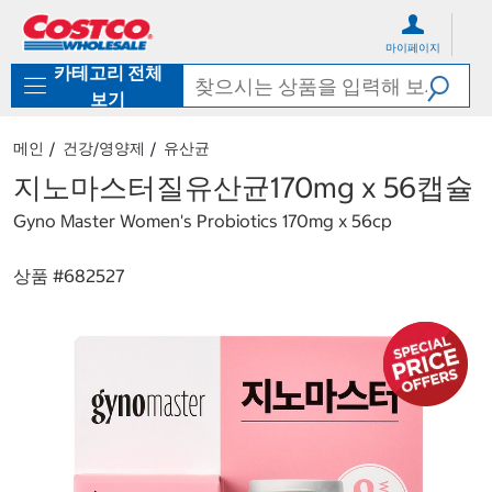
컨
메
텐
뉴
마이페이지
츠
로
카테고리 전체
로
바
바
로
보기
로
가
가
기
메인
건강/영양제
유산균
기
지노마스터질유산균170mg x 56캡슐
Gyno Master Women's Probiotics 170mg x 56cp
상품 #
682527