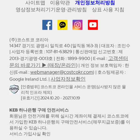
사이트맵
이용약관
개인정보처리방침
영상정보처리기기운영·관리방침
상표 사용 지침
(주)코스트코 코리아
14347 경기도 광명시 일직로 40 (일직동 163-3) | 대표자 : 조민수
| 사업자 등록번호 : 107-81-63829 | 통신판매업 신고번호 : 제
고객센터
2013-경기광명-0013호 | 전화 : 1899-9900 | E-mail :
문의 바로가기 ▶ (매장/온라인)
| 개인 정보 보호책임자 : 한
webmanager@costcokr.com
신(E-mail :
) | 호스팅제공자 :
사업자정보확인
Google Ireland Ltd. |
[인증범위] 코스트코 온라인몰 서비스 운영(심사받지 않은 물
리적 인프라 제외)
[유효기간] 2024.10.20 - 2027.10.19
KEB 하나은행 구매 안전서비스
회원님은 안전거래를 위해 실시간 계좌이체 결제시 코스트코에
서 가입한 KEB 하나은행의 구매안전서비스(채무지급보증)를 이
용하실 수 있습니다.
서비스 가입사실 확인