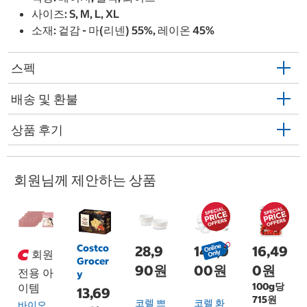
사이즈: S, M, L, XL
소재: 겉감 - 마(리넨) 55%, 레이온 45%
스펙
배송 및 환불
상품 후기
회원님께 제안하는 상품
Costco
28,9
149,9
16,49
회원
Grocer
90원
00원
0원
전용 아
y
100g당
이템
13,69
715원
코렐 쁘
코렐 화
바이오