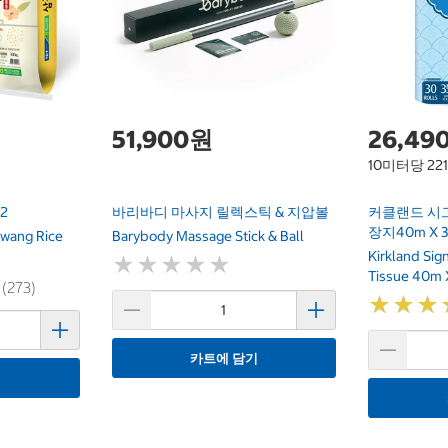
51,900원
26,49
10미터당 22
2
바리바디 마사지 릴렉스틱 & 지압볼
커클랜드 시
장지40m X 
wang Rice
Barybody Massage Stick & Ball
Kirkland Si
★
★
★
★
★
★
★
★
★
★
Tissue 40m 
 (273)
★
★
★
★
★
★
카트에 담기
기