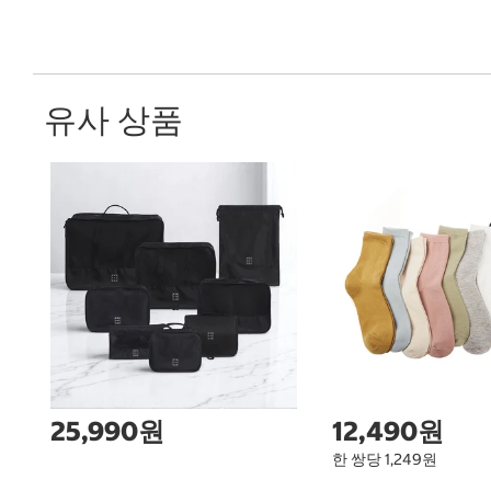
유사 상품
25,990원
12,490원
한 쌍당 1,249원