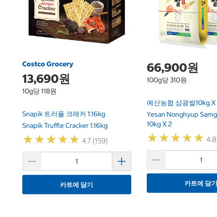
Costco Grocery
66,900원
13,690원
100g당 310원
10g당 118원
예산농협 삼광쌀10kg X 
Snapik 트러플 크래커 1.16kg
Yesan Nonghyup Samg
10kg X 2
Snapik Truffle Cracker 1.16kg
★
★
★
★
★
★
★
★
★
★
★
★
★
★
★
★
★
★
★
★
4.8
4.7 (159)
카트에 담
카트에 담기