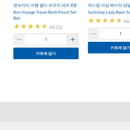
본보야지 여행 멀티 파우치 세트 8종
싹스탑 여성 베이직 양말
Bon Voyage Travel Multi Pouch Set
Sockstop Lady Basic So
8pk
★
★
★
★
★
★
★
★
★
★
4.6
★
★
★
★
★
★
★
★
★
★
4.6 (12)
카트에 담
카트에 담기