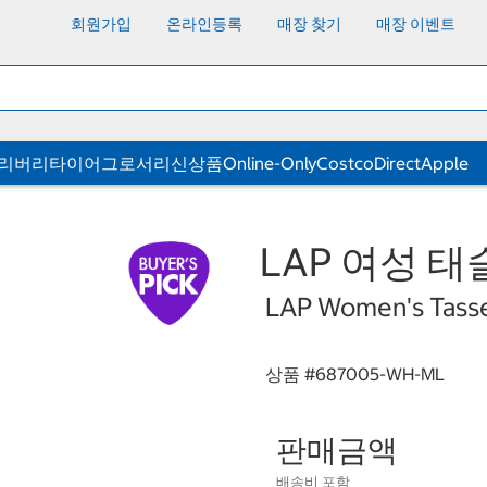
회원가입
온라인등록
매장 찾기
매장 이벤트
딜리버리
타이어
그로서리
신상품
Online-Only
CostcoDirect
Apple
LAP 여성 태
LAP Women's Tasse
상품 #
687005-WH-ML
판매금액
배송비 포함