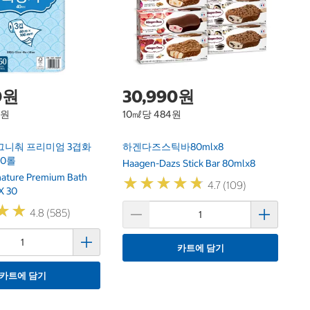
F
Ni
0원
30,990원
1원
10㎖당 484원
그니춰 프리미엄 3겹화
하겐다즈스틱바80mlx8
30롤
Haagen-Dazs Stick Bar 80mlx8
gnature Premium Bath
★
★
★
★
★
★
★
★
★
★
4.7 (109)
X 30
★
★
★
★
4.8 (585)
카트에 담기
카트에 담기