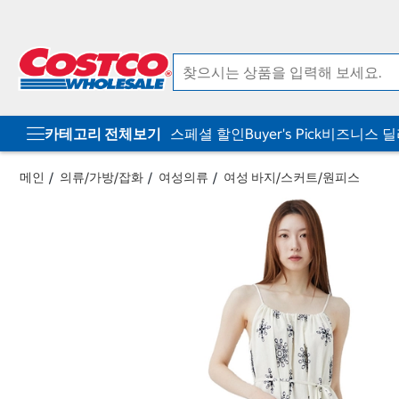
컨
메
텐
뉴
츠
로
로
바
바
로
로
가
가
기
기
카테고리 전체보기
스페셜 할인
Buyer's Pick
비즈니스 
메인
의류/가방/잡화
여성의류
여성 바지/스커트/원피스