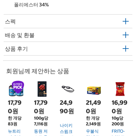
폴리에스터 34%
스펙
배송 및 환불
상품 후기
회원님께 제안하는 상품
17,79
17,79
24,9
21,49
16,99
0원
0원
90원
0원
0원
한 개당
100g당
한 개당
10g당
83원
7,116원
2,149원
200원
나이키
뉴트리
동원 저
우불식
FRITO-
스윔크