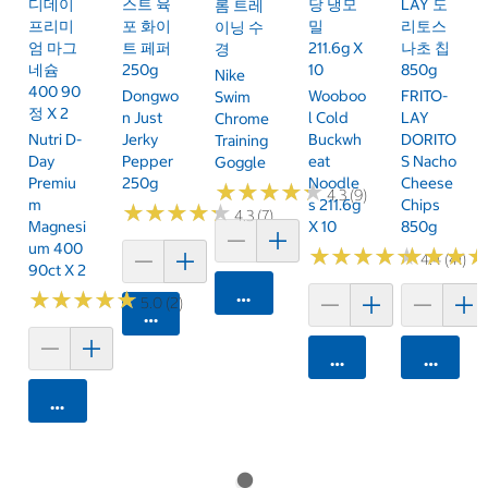
디데이
스트 육
당 냉모
LAY 도
롬 트레
프리미
포 화이
밀
리토스
이닝 수
엄 마그
트 페퍼
211.6g X
나초 칩
경
네슘
250g
10
850g
Nike
400 90
Dongwo
Wooboo
FRITO-
Swim
정 X 2
N Just
L Cold
LAY
Chrome
Nutri D-
Jerky
Buckwh
DORITO
Training
Day
Pepper
Eat
S Nacho
Goggle
Premiu
250g
Noodle
Cheese
★
★
★
★
★
★
★
★
★
★
4.3 (9)
M
S 211.6g
Chips
★
★
★
★
★
★
★
★
★
★
4.3 (7)
Magnesi
X 10
850g
Um 400
★
★
★
★
★
★
★
★
★
★
★
★
★
★
★
★
4.4 (41)
90ct X 2
카트에 담기
★
★
★
★
★
★
★
★
★
★
5.0 (2)
카트에 담기
카트에 담기
카트에 
카트에 담기