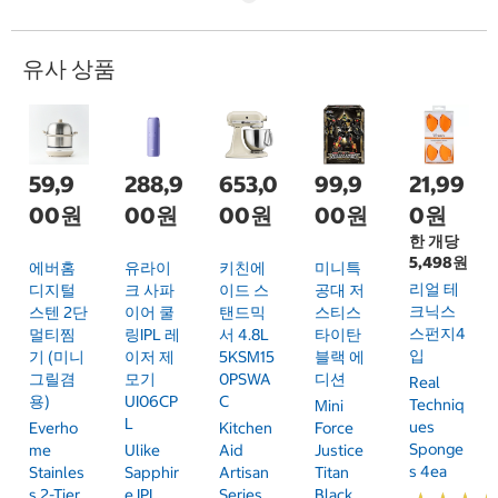
유사 상품
59,9
288,9
653,0
99,9
21,99
00원
00원
00원
00원
0원
한 개당
5,498원
에버홈
유라이
키친에
미니특
리얼 테
디지털
크 사파
이드 스
공대 저
크닉스
스텐 2단
이어 쿨
탠드믹
스티스
스펀지4
멀티찜
링IPL 레
서 4.8L
타이탄
입
기 (미니
이저 제
5KSM15
블랙 에
그릴겸
모기
0PSWA
디션
Real
용)
UI06CP
C
Techniq
Mini
L
Ues
Everho
Kitchen
Force
Sponge
Me
Ulike
Aid
Justice
S 4ea
Stainles
Sapphir
Artisan
Titan
S 2-Tier
E IPL
Series
Black