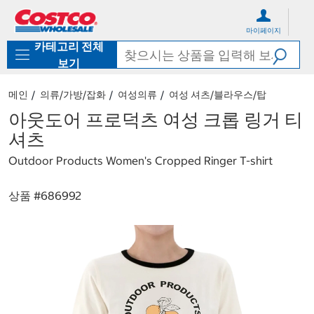
컨
메
텐
뉴
마이페이지
츠
로
카테고리 전체
로
바
바
로
보기
로
가
가
기
메인
의류/가방/잡화
여성의류
여성 셔츠/블라우스/탑
기
아웃도어 프로덕츠 여성 크롭 링거 티
셔츠
Outdoor Products Women's Cropped Ringer T-shirt
상품 #
686992