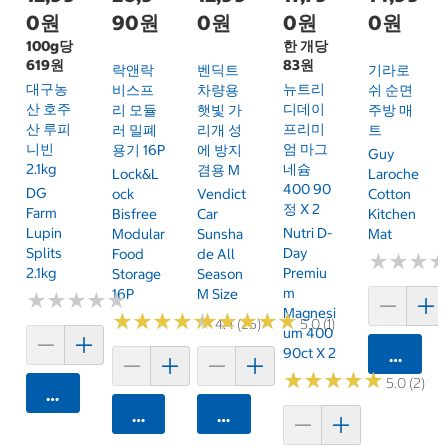
0원
90원
0원
0원
0원
100g당
한 개당
619원
83원
락앤락
벤딕트
기라로
대구농
뉴트리
비스프
차량용
쉬 순면
산 호주
디데이
리 모듈
햇빛 가
주방 매
산 루피
프리미
러 밀폐
리개 성
트
니빈
엄 마그
용기 16P
에 방지
Guy
2.1kg
네슘
겸용 M
Lock&L
Laroche
400 90
DG
Ock
Vendict
Cotton
정 X 2
Farm
Bisfree
Car
Kitchen
Lupin
Nutri D-
Modular
Sunsha
Mat
Splits
Day
Food
De All
★
★
★
★
★
★
2.1kg
Premiu
Storage
Season
M
16P
M Size
★
★
★
★
★
★
★
★
★
★
Magnesi
★
★
★
★
★
★
★
★
★
★
★
★
★
★
★
★
★
★
★
★
4.4 (25)
5.0 (1)
Um 400
90ct X 2
카트에 
★
★
★
★
★
★
★
★
★
★
5.0 (2)
카트에 담기
카트에 담기
카트에 담기