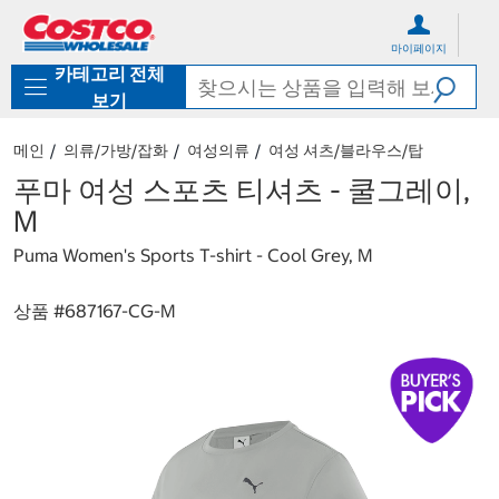
컨
메
텐
뉴
마이페이지
츠
로
카테고리 전체
로
바
바
로
보기
로
가
가
기
메인
의류/가방/잡화
여성의류
여성 셔츠/블라우스/탑
기
푸마 여성 스포츠 티셔츠 - 쿨그레이,
M
Puma Women's Sports T-shirt - Cool Grey, M
상품 #
687167-CG-M