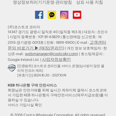
영상정보처리기기운영·관리방침
상표 사용 지침
(주)코스트코 코리아
14347 경기도 광명시 일직로 40 (일직동 163-3) | 대표자 : 조민수
| 사업자 등록번호 : 107-81-63829 | 통신판매업 신고번호 : 제
고객센터
2013-경기광명-0013호 | 전화 : 1899-9900 | E-mail :
문의 바로가기 ▶ (매장/온라인)
| 개인 정보 보호책임자 : 한
webmanager@costcokr.com
신(E-mail :
) | 호스팅제공자 :
사업자정보확인
Google Ireland Ltd. |
[인증범위] 코스트코 온라인몰 서비스 운영(심사받지 않은 물
리적 인프라 제외)
[유효기간] 2024.10.20 - 2027.10.19
KEB 하나은행 구매 안전서비스
회원님은 안전거래를 위해 실시간 계좌이체 결제시 코스트코에
서 가입한 KEB 하나은행의 구매안전서비스(채무지급보증)를 이
용하실 수 있습니다.
서비스 가입사실 확인
©
2026
Costco Wholesale Corporation.
All rights reserved.