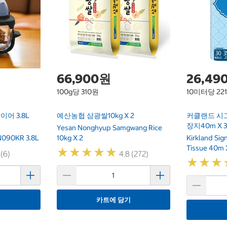
66,900원
26,49
100g당 310원
10미터당 22
어 3.8L
예산농협 삼광쌀10kg X 2
커클랜드 시
장지40m X 
Yesan Nonghyup Samgwang Rice
 FN090KR 3.8L
10kg X 2
Kirkland Si
Tissue 40m 
★
★
★
★
★
★
★
★
★
★
 (6)
4.8 (272)
★
★
★
★
★
★
기
카트에 담기