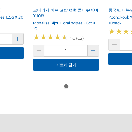
0
모나리자 비쥬 코랄 캡형 물티슈70매
풍국면 다복면 
X 10팩
es 135g X 20
Poongkook 
Monalisa Bijou Coral Wipes 70ct X
10pack
10
★
★
★
★
★
★
★
★
★
★
★
★
★
★
★
★
4.6 (62)
기
카트에 담기