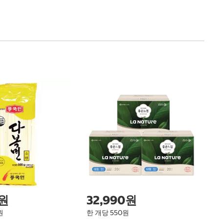
한
안
3
A
M
0원
32,990원
원
한 개당 550원