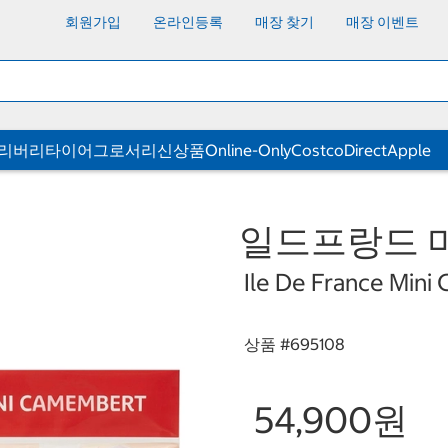
회원가입
온라인등록
매장 찾기
매장 이벤트
딜리버리
타이어
그로서리
신상품
Online-Only
CostcoDirect
Apple
일드프랑드 미니
Ile De France Mini
상품 #
695108
54,900원