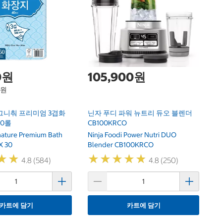
하
Ha
0원
105,900원
1원
그니춰 프리미엄 3겹화
닌자 푸디 파워 뉴트리 듀오 블렌더
30롤
CB100KRCO
gnature Premium Bath
Ninja Foodi Power Nutri DUO
X 30
Blender CB100KRCO
★
★
★
★
★
★
★
★
★
★
★
★
★
★
4.8 (584)
4.8 (250)
카트에 담기
카트에 담기