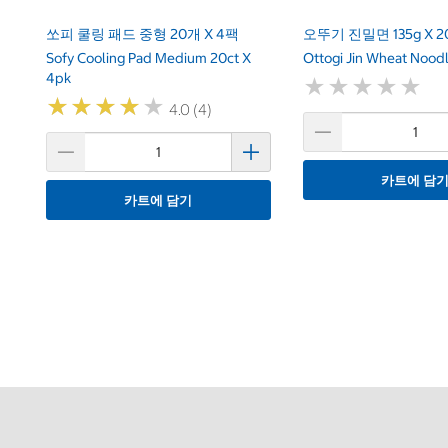
쏘피 쿨링 패드 중형 20개 X 4팩
오뚜기 진밀면 135g X 2
Sofy Cooling Pad Medium 20ct X
Ottogi Jin Wheat Noodl
4pk
★
★
★
★
★
★
★
★
★
★
★
★
★
★
★
★
★
★
★
★
4.0 (4)
카트에 담
카트에 담기