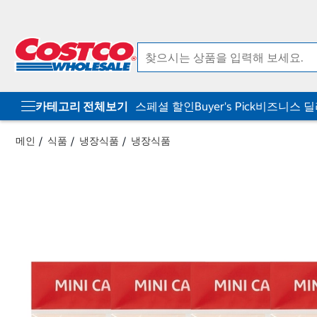
컨
메
텐
뉴
츠
로
로
바
바
로
로
가
가
기
기
카테고리 전체보기
스페셜 할인
Buyer's Pick
비즈니스 
메인
식품
냉장식품
냉장식품