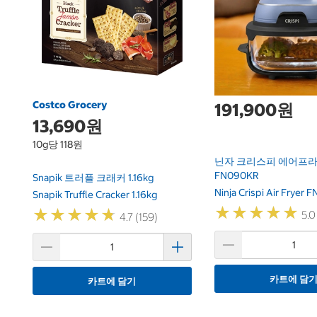
Costco Grocery
191,900원
13,690원
10g당 118원
닌자 크리스피 에어프라이
FN090KR
Snapik 트러플 크래커 1.16kg
Ninja Crispi Air Fryer
Snapik Truffle Cracker 1.16kg
★
★
★
★
★
★
★
★
★
★
★
★
★
★
★
★
★
★
★
★
5.0
4.7 (159)
카트에 담
카트에 담기