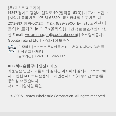
(주)코스트코 코리아
14347 경기도 광명시 일직로 40 (일직동 163-3) | 대표자 : 조민수
| 사업자 등록번호 : 107-81-63829 | 통신판매업 신고번호 : 제
고객센터
2013-경기광명-0013호 | 전화 : 1899-9900 | E-mail :
문의 바로가기 ▶ (매장/온라인)
| 개인 정보 보호책임자 : 한
webmanager@costcokr.com
신(E-mail :
) | 호스팅제공자 :
사업자정보확인
Google Ireland Ltd. |
[인증범위] 코스트코 온라인몰 서비스 운영(심사받지 않은 물
리적 인프라 제외)
[유효기간] 2024.10.20 - 2027.10.19
KEB 하나은행 구매 안전서비스
회원님은 안전거래를 위해 실시간 계좌이체 결제시 코스트코에
서 가입한 KEB 하나은행의 구매안전서비스(채무지급보증)를 이
용하실 수 있습니다.
서비스 가입사실 확인
©
2026
Costco Wholesale Corporation.
All rights reserved.