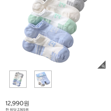
12,990원
한 쌍당 2,165원