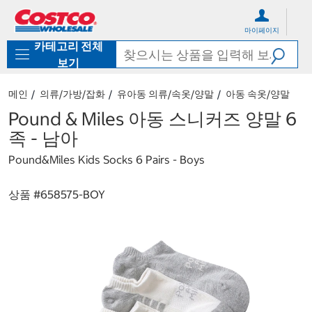
컨
메
텐
뉴
마이페이지
츠
로
카테고리 전체
로
바
바
로
보기
로
가
가
기
메인
의류/가방/잡화
유아동 의류/속옷/양말
아동 속옷/양말
기
Pound & Miles 아동 스니커즈 양말 6
족 - 남아
Pound&Miles Kids Socks 6 Pairs - Boys
상품 #
658575-BOY