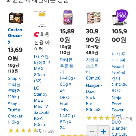
Costco
15,89
30,9
105,9
회원
Grocer
0원
90원
00원
y
전용 아
10g당
10㎖당
13,69
이템
110원
484원
닌자 푸
LG 스탠
0원
닥터큐
하겐다
디 파워
바이미 2
10g당
후룻 젤
즈스틱
뉴트리
MAX
118원
리
바
듀오 블
80cm
1,440g /
80mlx8
Snapik
렌더
(32)
60g X
트러플
CB100K
Haagen-
LG
24
크래커
RCO
Dazs
Stanby
1.16kg
DR.Q
Stick
Ninja
ME 2
Fruit
Bar
Snapik
Foodi
Max TV
Jelly
80mlx8
Truffle
Power
32LX6B
1,440g /
Cracker
Nutri
★
★
★
★
★
★
★
★
★
★
KGA
4.7 (109)
60g X
1.16kg
DUO
80cm
24
Blender
★
★
★
★
★
★
★
★
★
★
(32)
4.7 (159)
CB100K