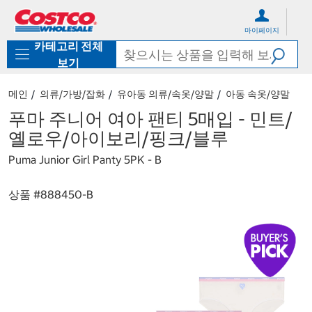
컨
메
텐
뉴
마이페이지
츠
로
카테고리 전체
로
바
바
로
보기
로
가
가
기
메인
의류/가방/잡화
유아동 의류/속옷/양말
아동 속옷/양말
기
푸마 주니어 여아 팬티 5매입 - 민트/
옐로우/아이보리/핑크/블루
Puma Junior Girl Panty 5PK - B
상품 #
888450-B