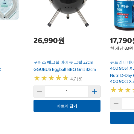
26,990원
17,79
한 개당 83원
꾸버스 에그볼 바베큐 그릴 32cm
뉴트리디데이
400 90정 X 
K
GGUBUS Eggball BBQ Grill 32cm
Nutri D-Day
★
★
★
★
★
★
★
★
★
★
4.7 (6)
400 90ct X 
★
★
★
★
★
★
카트에 담기