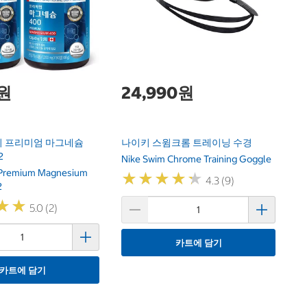
궁
Ko
0원
24,990원
 프리미엄 마그네슘
나이키 스윔크롬 트레이닝 수경
2
Nike Swim Chrome Training Goggle
 Premium Magnesium
★
★
★
★
★
★
★
★
★
★
4.3 (9)
2
★
★
★
★
5.0 (2)
카트에 담기
카트에 담기