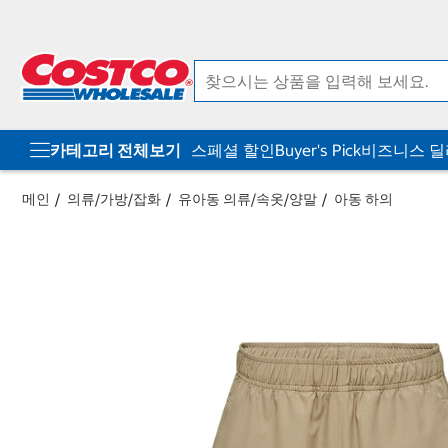
컨
메
텐
뉴
츠
로
로
바
바
로
로
가
가
기
기
카테고리 전체보기
스페셜 할인
Buyer's Pick
비즈니스 
메인
의류/가방/잡화
유아동 의류/속옷/양말
아동 하의