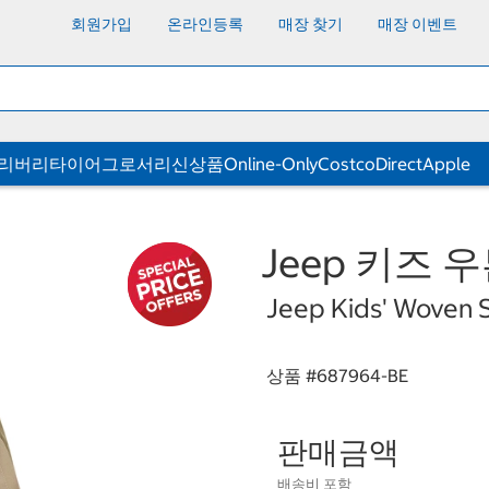
회원가입
온라인등록
매장 찾기
매장 이벤트
딜리버리
타이어
그로서리
신상품
Online-Only
CostcoDirect
Apple
Jeep 키즈 
Jeep Kids' Woven S
상품 #
687964-BE
판매금액
배송비 포함