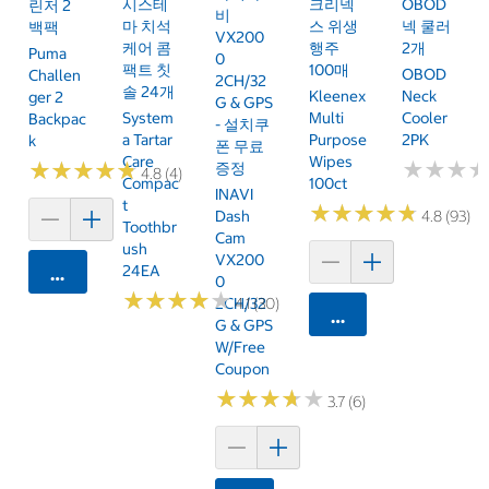
시스테
크리넥
OBOD
린저 2
비
마 치석
스 위생
넥 쿨러
백팩
VX200
케어 콤
행주
2개
Puma
0
팩트 칫
100매
OBOD
Challen
2CH/32
솔 24개
Kleenex
Neck
Ger 2
G & GPS
System
Multi
Cooler
Backpac
- 설치쿠
A Tartar
Purpose
2PK
K
폰 무료
Care
Wipes
★
★
★
★
★
★
★
★
★
★
★
★
★
★
★
★
증정
4.8 (4)
Compac
100ct
INAVI
T
★
★
★
★
★
★
★
★
★
★
Dash
4.8 (93)
Toothbr
Cam
Ush
VX200
24EA
카트에 담기
0
★
★
★
★
★
★
★
★
★
★
2CH/32
4.1 (30)
카트에 담기
G & GPS
W/Free
Coupon
★
★
★
★
★
★
★
★
★
★
3.7 (6)