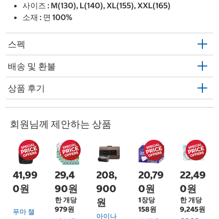
사이즈 : M(130), L(140), XL(155), XXL(165)
소재 : 면 100%
스펙
배송 및 환불
상품 후기
회원님께 제안하는 상품
41,99
29,4
208,
20,79
22,49
0원
90원
900
0원
0원
한 개당
1장당
한 개당
원
979원
158원
9,245원
푸마 챌
아이나