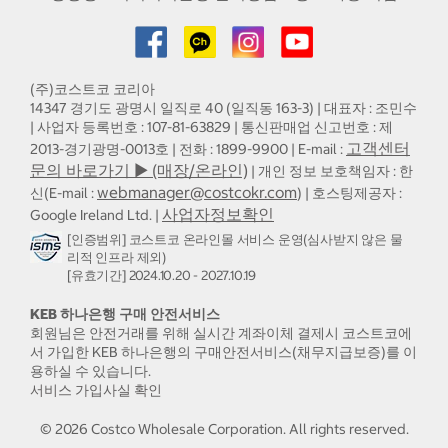
(주)코스트코 코리아
14347 경기도 광명시 일직로 40 (일직동 163-3) | 대표자 : 조민수
| 사업자 등록번호 : 107-81-63829 | 통신판매업 신고번호 : 제
고객센터
2013-경기광명-0013호 | 전화 : 1899-9900 | E-mail :
문의 바로가기 ▶ (매장/온라인)
| 개인 정보 보호책임자 : 한
webmanager@costcokr.com
신(E-mail :
) | 호스팅제공자 :
사업자정보확인
Google Ireland Ltd. |
[인증범위] 코스트코 온라인몰 서비스 운영(심사받지 않은 물
리적 인프라 제외)
[유효기간] 2024.10.20 - 2027.10.19
KEB 하나은행 구매 안전서비스
회원님은 안전거래를 위해 실시간 계좌이체 결제시 코스트코에
서 가입한 KEB 하나은행의 구매안전서비스(채무지급보증)를 이
용하실 수 있습니다.
서비스 가입사실 확인
©
2026
Costco Wholesale Corporation.
All rights reserved.