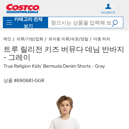
컨
메
텐
뉴
마이페이지
츠
로
카테고리 전체
로
바
바
로
보기
로
가
가
기
메인
의류/가방/잡화
유아동 의류/속옷/양말
아동 하의
기
트루 릴리전 키즈 버뮤다 데님 반바지
- 그레이
True Religion Kids' Bermuda Denim Shorts - Gray
상품 #
690681-GGR