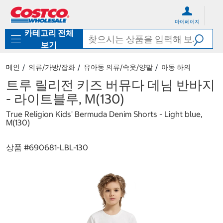
컨
메
텐
뉴
마이페이지
츠
로
카테고리 전체
로
바
바
로
보기
로
가
가
기
메인
의류/가방/잡화
유아동 의류/속옷/양말
아동 하의
기
트루 릴리전 키즈 버뮤다 데님 반바지
- 라이트블루, M(130)
True Religion Kids' Bermuda Denim Shorts - Light blue,
M(130)
상품 #
690681-LBL-130