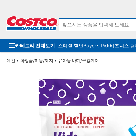
컨
메
텐
뉴
츠
로
로
바
바
로
로
가
가
기
기
카테고리 전체보기
스페셜 할인
Buyer's Pick
비즈니스 
메인
화장품/미용/제지
유아동 바디/구강케어