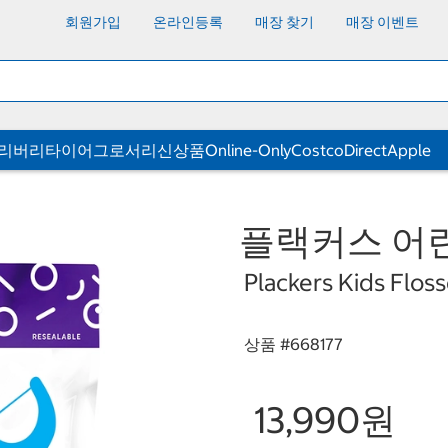
회원가입
온라인등록
매장 찾기
매장 이벤트
딜리버리
타이어
그로서리
신상품
Online-Only
CostcoDirect
Apple
플랙커스 어린
Plackers Kids Flos
상품 #
668177
13,990원