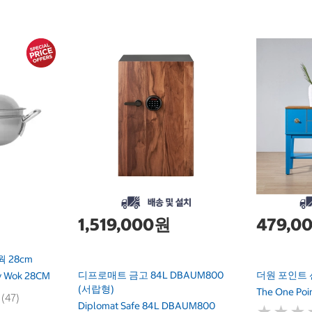
1,519,000원
479,0
 28cm
디프로매트 금고 84L DBAUM800
더원 포인트 
ty Wok 28CM
(서랍형)
The One Poi
 (47)
Diplomat Safe 84L DBAUM800
★
★
★
★
★
★