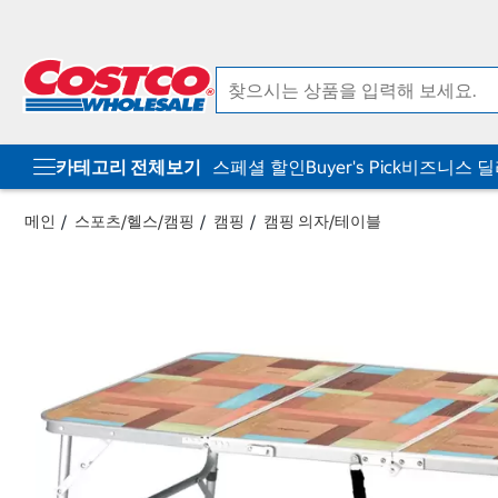
컨
메
텐
뉴
츠
로
로
바
바
로
로
가
가
기
기
카테고리 전체보기
스페셜 할인
Buyer's Pick
비즈니스 
메인
스포츠/헬스/캠핑
캠핑
캠핑 의자/테이블