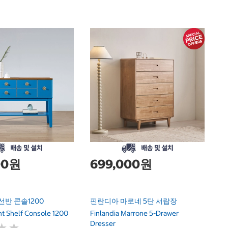
닌
C
Ni
B
00원
699,000원
선반 콘솔1200
핀란디아 마로네 5단 서랍장
nt Shelf Console 1200
Finlandia Marrone 5-Drawer
Dresser
★
★
★
★