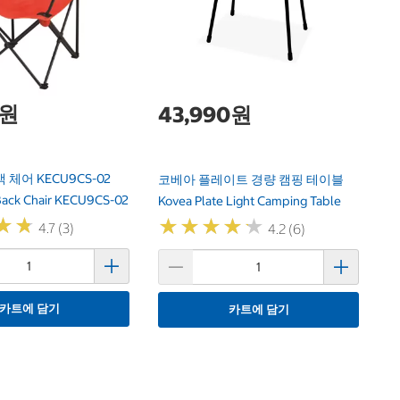
Ca
0원
43,990원
체어 KECU9CS-02
코베아 플레이트 경량 캠핑 테이블
Back Chair KECU9CS-02
Kovea Plate Light Camping Table
★
★
★
★
★
★
★
★
★
★
★
★
★
★
4.7 (3)
4.2 (6)
카트에 담기
카트에 담기