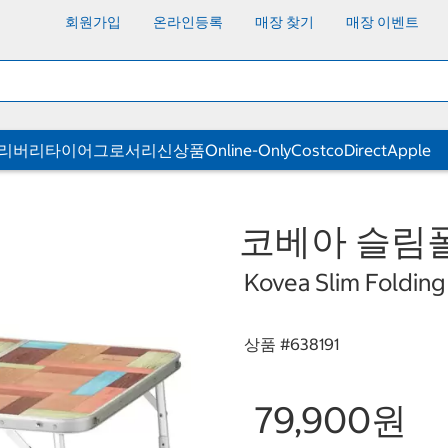
회원가입
온라인등록
매장 찾기
매장 이벤트
딜리버리
타이어
그로서리
신상품
Online-Only
CostcoDirect
Apple
코베아 슬림
Kovea Slim Foldin
상품 #
638191
79,900원