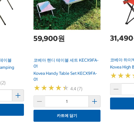
31,49
59,900원
코베아 하이백 
 테이블
코베아 핸디 테이블 세트 KECX9FA-
01
Kovea High 
Camping
Kovea Handy Table Set KECX9FA-
★
★
★
★
★
★
01
 (2)
★
★
★
★
★
★
★
★
★
★
4.4 (7)
기
카트에 담기