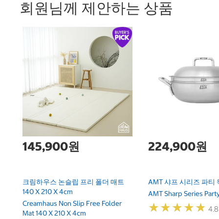
회원님께 제안하는 상품
145,900원
224,900원
크림하우스 논슬립 프리 폴더 매트
AMT 샤프 시리즈 파티 웍
140 X 210 X 4cm
AMT Sharp Series Par
Creamhaus Non Slip Free Folder
★
★
★
★
★
★
★
★
★
★
4.8
Mat 140 X 210 X 4cm