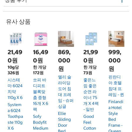
유사 상품
21,49
16,49
869,
21,99
999,
0원
0원
000
0원
000
10g당
한 개당
한 개당
원
원
326원
172원
73원
엘리 슬
핀란디
시스테
쏘피 바
좋은느
라이딩
아 호텔
마 6024
디피트
낌 좋은
도어 침
침대 프
치약
블록맞
순면 라
대 프레
레임 - 퀸
110g X 6
춤 중형
이너 75
임 - 슈퍼
Finlandi
16개 X 6
개 X 4팩
System
싱글
A Hotel
팩
- 일반
A 6024
Ellie
Style
Toothpa
Sofy
Good
Sliding
Bed
Ste 110g
Bodyfit
Feel
Door
Frame -
X 6
Medium
Cotton
Bed
Queen