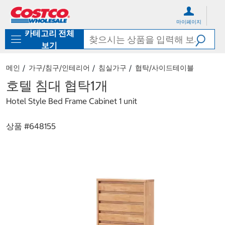
컨
메
텐
뉴
마이페이지
츠
로
카테고리 전체
로
바
바
로
보기
로
가
가
기
메인
가구/침구/인테리어
침실가구
협탁/사이드테이블
기
호텔 침대 협탁1개
Hotel Style Bed Frame Cabinet 1 unit
상품 #
648155