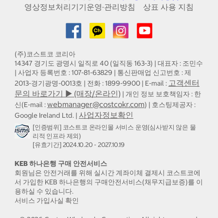
영상정보처리기기운영·관리방침
상표 사용 지침
(주)코스트코 코리아
14347 경기도 광명시 일직로 40 (일직동 163-3) | 대표자 : 조민수
| 사업자 등록번호 : 107-81-63829 | 통신판매업 신고번호 : 제
고객센터
2013-경기광명-0013호 | 전화 : 1899-9900 | E-mail :
문의 바로가기 ▶ (매장/온라인)
| 개인 정보 보호책임자 : 한
webmanager@costcokr.com
신(E-mail :
) | 호스팅제공자 :
사업자정보확인
Google Ireland Ltd. |
[인증범위] 코스트코 온라인몰 서비스 운영(심사받지 않은 물
리적 인프라 제외)
[유효기간] 2024.10.20 - 2027.10.19
KEB 하나은행 구매 안전서비스
회원님은 안전거래를 위해 실시간 계좌이체 결제시 코스트코에
서 가입한 KEB 하나은행의 구매안전서비스(채무지급보증)를 이
용하실 수 있습니다.
서비스 가입사실 확인