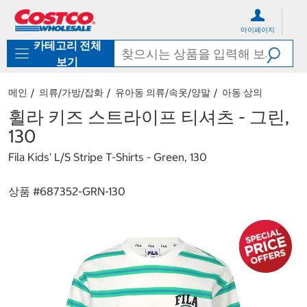
컨
메
텐
뉴
마이페이지
츠
로
카테고리 전체
로
바
바
로
보기
로
가
가
기
메인
의류/가방/잡화
유아동 의류/속옷/양말
아동 상의
기
휠라 키즈 스트라이프 티셔츠 - 그린,
130
Fila Kids' L/S Stripe T-Shirts - Green, 130
상품 #
687352-GRN-130