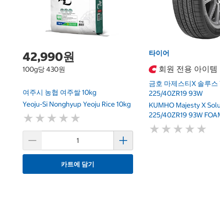
타이어
42,990원
회원 전용 아이템
100g당 430원
금호 마제스티X 솔루스 
여주시 농협 여주쌀 10kg
225/40ZR19 93W
Yeoju-Si Nonghyup Yeoju Rice 10kg
KUMHO Majesty X Sol
225/40ZR19 93W FOA
★
★
★
★
★
★
★
★
★
★
★
★
★
★
★
★
★
★
★
★
카트에 담기