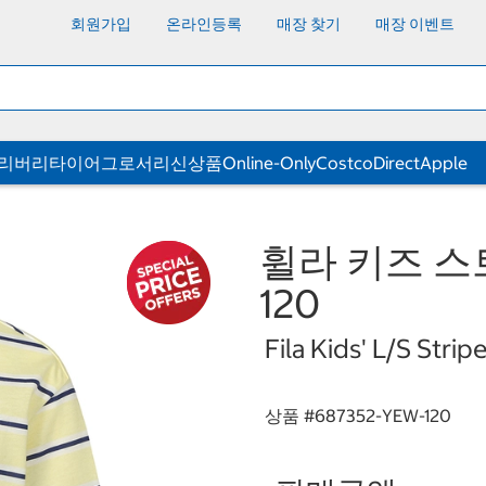
회원가입
온라인등록
매장 찾기
매장 이벤트
딜리버리
타이어
그로서리
신상품
Online-Only
CostcoDirect
Apple
휠라 키즈 스
120
Fila Kids' L/S Strip
상품 #
687352-YEW-120