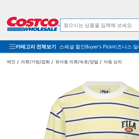
컨
메
텐
뉴
츠
로
로
바
바
로
로
가
가
기
기
카테고리 전체보기
스페셜 할인
Buyer's Pick
비즈니스 
메인
의류/가방/잡화
유아동 의류/속옷/양말
아동 상의