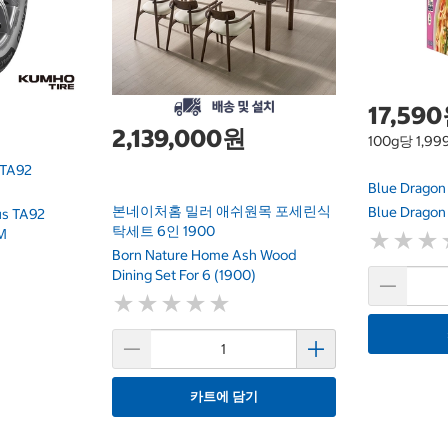
17,59
2,139,000원
100g당 1,9
TA92
Blue Drag
본네이처홈 밀러 애쉬원목 포세린식
Blue Dragon 
us TA92
탁세트 6인 1900
M
★
★
★
★
★
★
Born Nature Home Ash Wood
Dining Set For 6 (1900)
★
★
★
★
★
★
★
★
★
★
카트에 담기