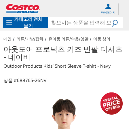
컨
메
텐
뉴
마이페이지
츠
로
카테고리 전체
로
바
바
로
보기
로
가
가
기
메인
의류/가방/잡화
유아동 의류/속옷/양말
아동 상의
기
아웃도어 프로덕츠 키즈 반팔 티셔츠
- 네이비
Outdoor Products Kids' Short Sleeve T-shirt - Navy
상품 #
688765-26NV