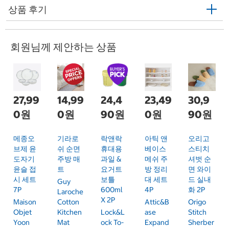
상품 후기
회원님께 제안하는 상품
27,99
14,99
24,4
23,49
30,9
0원
0원
90원
0원
90원
메종오
기라로
락앤락
아틱 앤
오리고
브제 윤
쉬 순면
휴대용
베이스
스티치
도자기
주방 매
과일 &
메쉬 주
셔벗 순
윤슬 접
트
요거트
방 정리
면 와이
시 세트
보틀
대 세트
드 실내
Guy
7P
600ml
4P
화 2P
Laroche
X 2P
Maison
Cotton
Attic&B
Origo
Objet
Kitchen
Lock&L
Ase
Stitch
Yoon
Mat
Ock To-
Expand
Sherber