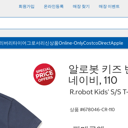
회원가입
온라인등록
매장 찾기
매장 이벤트
딜리버리
타이어
그로서리
신상품
Online-Only
CostcoDirect
Apple
알로봇 키즈 
네이비, 110
R.robot Kids' S/S T
상품 #
678046-CR-110