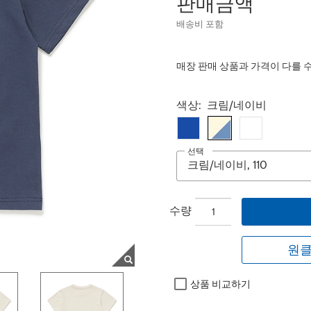
판매금액
배송비 포함
매장 판매 상품과 가격이 다를 
Select product
색상:
크림/네이비
선택
수량
원클
상품 비교하기