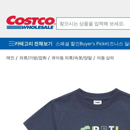
컨
메
텐
뉴
츠
로
로
바
바
로
로
가
가
기
기
카테고리 전체보기
스페셜 할인
Buyer's Pick
비즈니스 
메인
의류/가방/잡화
유아동 의류/속옷/양말
아동 상의