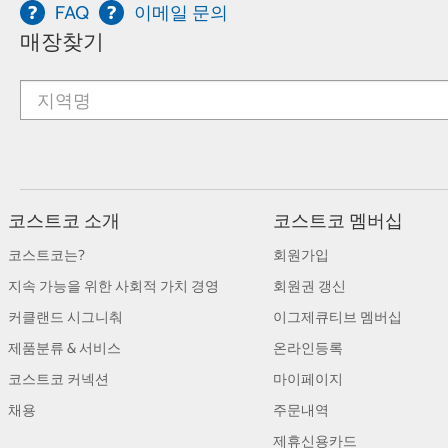
FAQ
이메일 문의
매장찾기
코스트코 소개
코스트코 멤버십
코스트코는?
회원가입
지속 가능을 위한 사회적 가치 경영
회원권 갱신
커클랜드 시그니춰
이그제큐티브 멤버십
제품분류 & 서비스
온라인등록
코스트코 커넥션
마이페이지
채용
주문내역
제휴신용카드