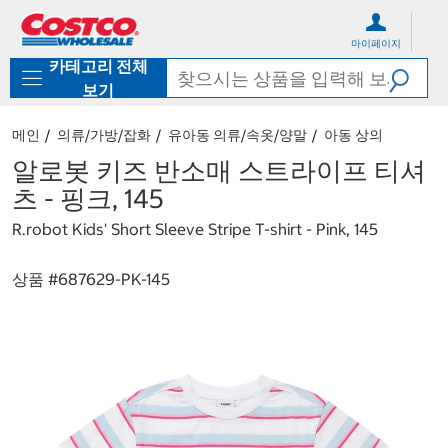
컨
메
텐
뉴
마이페이지
츠
로
카테고리 전체
로
바
바
로
보기
로
가
가
기
메인
의류/가방/잡화
유아동 의류/속옷/양말
아동 상의
기
알로봇 키즈 반소매 스트라이프 티셔
츠 - 핑크, 145
R.robot Kids' Short Sleeve Stripe T-shirt - Pink, 145
상품 #
687629-PK-145