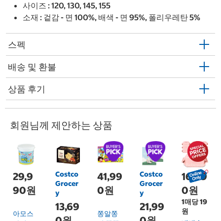
사이즈 : 120, 130, 145, 155
소재 : 겉감 - 면 100%, 배색 - 면 95%, 폴리우레탄 5%
스펙
배송 및 환불
상품 후기
회원님께 제안하는 상품
Costco
Costco
29,9
41,99
16,99
Grocer
Grocer
90원
0원
0원
y
y
1매당 19
13,69
21,99
원
아모스
쫑알쫑
0원
0원