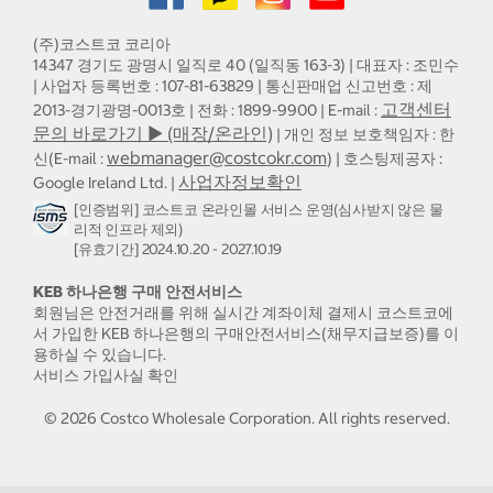
(주)코스트코 코리아
14347 경기도 광명시 일직로 40 (일직동 163-3) | 대표자 : 조민수
| 사업자 등록번호 : 107-81-63829 | 통신판매업 신고번호 : 제
고객센터
2013-경기광명-0013호 | 전화 : 1899-9900 | E-mail :
문의 바로가기 ▶ (매장/온라인)
| 개인 정보 보호책임자 : 한
webmanager@costcokr.com
신(E-mail :
) | 호스팅제공자 :
사업자정보확인
Google Ireland Ltd. |
[인증범위] 코스트코 온라인몰 서비스 운영(심사받지 않은 물
리적 인프라 제외)
[유효기간] 2024.10.20 - 2027.10.19
KEB 하나은행 구매 안전서비스
회원님은 안전거래를 위해 실시간 계좌이체 결제시 코스트코에
서 가입한 KEB 하나은행의 구매안전서비스(채무지급보증)를 이
용하실 수 있습니다.
서비스 가입사실 확인
©
2026
Costco Wholesale Corporation.
All rights reserved.