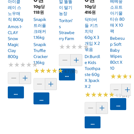
베베숲
아이클
알 똘똘
10g당
10g당
소프트
레이 스
이 딸기
118원
416원
아기물
노우매
농장
티슈 80
직 800g
Snapik
닥터버
Toritori'
매 X 10
트러플
들 키즈
Amos I-
S
팩
크래커
치약
CLAY
Strawbe
1.16kg
60g X 3
Bebesu
Snow
Rry Farm
개입 X 2
P Soft
Magic
Snapik
★
★
★
★
★
★
★
★
★
★
묶음
Baby
Clay
Truffle
Wipes
800g
Cracker
Dr.Burdl
80ct X
1.16kg
E Kids
★
★
★
★
★
★
★
★
★
★
10
Toothpa
★
★
★
★
★
★
★
★
★
★
4.7 (161)
Ste 60g
카트에 담기
★
★
★
★
★
★
X 3pack
X 2
카트에 담기
★
★
★
★
★
★
★
★
★
★
4.9 (22)
카트에 담기
카트에 
카트에 담기