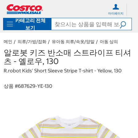
컨
메
텐
뉴
마이페이지
츠
로
카테고리 전체
로
바
바
로
보기
로
가
가
기
메인
의류/가방/잡화
유아동 의류/속옷/양말
아동 상의
기
알로봇 키즈 반소매 스트라이프 티셔
츠 - 옐로우, 130
R.robot Kids' Short Sleeve Stripe T-shirt - Yellow, 130
상품 #
687629-YE-130