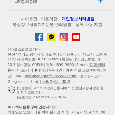
Languages
사이트맵
이용약관
개인정보처리방침
영상정보처리기기운영·관리방침
상표 사용 지침
(주)코스트코 코리아
14347 경기도 광명시 일직로 40 (일직동 163-3) | 대표자 : 조민수
| 사업자 등록번호 : 107-81-63829 | 통신판매업 신고번호 : 제
고객센터
2013-경기광명-0013호 | 전화 : 1899-9900 | E-mail :
문의 바로가기 ▶ (매장/온라인)
| 개인 정보 보호책임자 : 한
webmanager@costcokr.com
신(E-mail :
) | 호스팅제공자 :
사업자정보확인
Google Ireland Ltd. |
[인증범위] 코스트코 온라인몰 서비스 운영(심사받지 않은 물
리적 인프라 제외)
[유효기간] 2024.10.20 - 2027.10.19
KEB 하나은행 구매 안전서비스
회원님은 안전거래를 위해 실시간 계좌이체 결제시 코스트코에