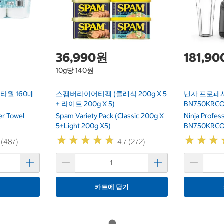
36,990원
181,9
10g당 140원
타월 160매
스팸버라이어티팩 (클래식 200g X 5
닌자 프로페
+ 라이트 200g X 5)
BN750KRC
er Towel
Spam Variety Pack (Classic 200g X
Ninja Profes
5+Light 200g X5)
BN750KRC
★
★
★
★
★
★
★
★
★
★
★
★
★
★
★
★
 (487)
4.7 (272)
기
카트에 담기