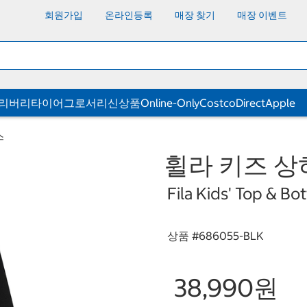
회원가입
온라인등록
매장 찾기
매장 이벤트
딜리버리
타이어
그로서리
신상품
Online-Only
CostcoDirect
Apple
스
휠라 키즈 상
Fila Kids' Top & Bo
상품 #
686055-BLK
38,990원