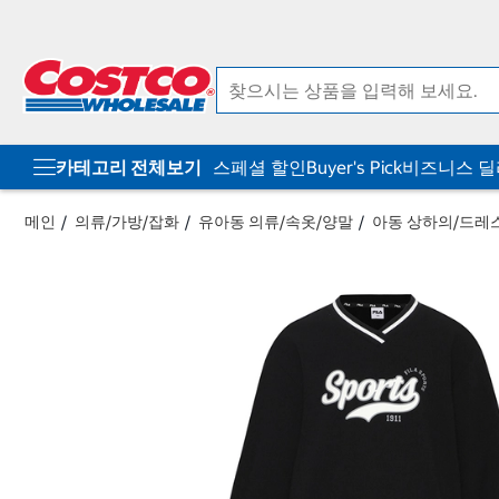
컨
메
텐
뉴
츠
로
로
바
바
로
로
가
가
기
기
카테고리 전체보기
스페셜 할인
Buyer's Pick
비즈니스 
메인
의류/가방/잡화
유아동 의류/속옷/양말
아동 상하의/드레