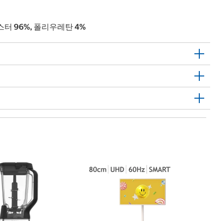
에스터 96%, 폴리우레탄 4%
스
St
2