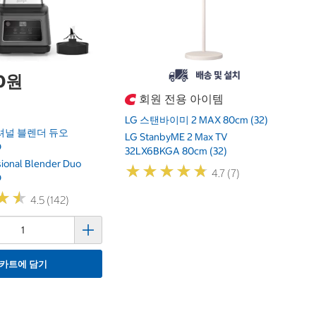
00원
회원 전용 아이템
LG 스탠바이미 2 MAX 80cm (32)
셔널 블렌더 듀오
LG StanbyME 2 Max TV
O
32LX6BKGA 80cm (32)
sional Blender Duo
★
★
★
★
★
★
★
★
★
★
4.7 (7)
O
★
★
★
★
4.5 (142)
카트에 담기