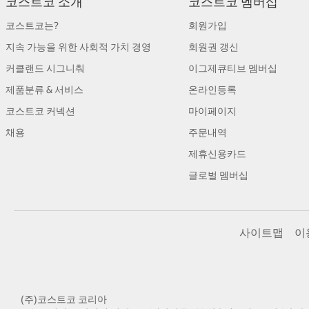
코스트코 소개
코스트코 멤버십
코스트코는?
회원가입
지속 가능을 위한 사회적 가치 경영
회원권 갱신
커클랜드 시그니춰
이그제큐티브 멤버십
제품분류 & 서비스
온라인등록
코스트코 커넥션
마이페이지
채용
주문내역
제휴신용카드
글로벌 멤버십
사이트맵
이
(주)코스트코 코리아