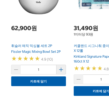
62,900원
31,490원
1미터당 93원
휘슬러 매직 믹싱볼 세트 2P
커클랜드 시그니춰 종이
X 12롤
Fissler Magic Mixing Bowl Set 2P
Kirkland Signature Pap
★
★
★
★
★
★
★
★
★
★
4.9 (10)
160ct X 12
★
★
★
★
★
★
★
★
★
★
4.8
카트에 담기
카트에 담