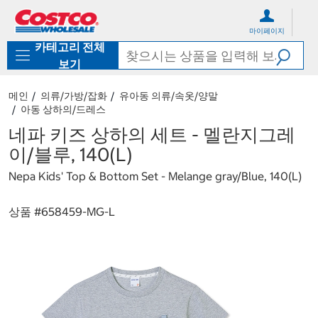
컨
메
텐
뉴
마이페이지
츠
로
카테고리 전체
로
바
바
로
보기
로
가
가
기
메인
의류/가방/잡화
유아동 의류/속옷/양말
기
아동 상하의/드레스
네파 키즈 상하의 세트 - 멜란지그레
이/블루, 140(L)
Nepa Kids' Top & Bottom Set - Melange gray/Blue, 140(L)
상품 #
658459-MG-L