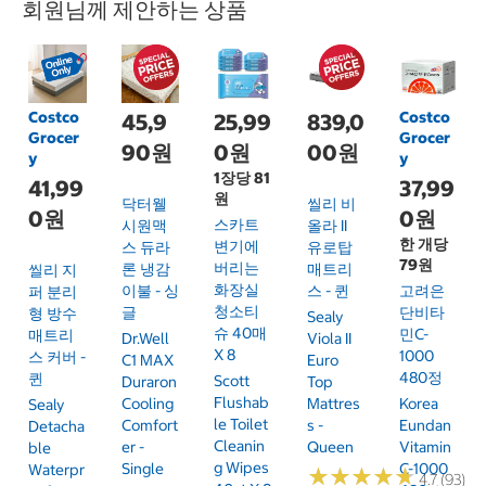
회원님께 제안하는 상품
Costco
Costco
45,9
25,99
839,0
Grocer
Grocer
90원
0원
00원
y
y
1장당 81
41,99
37,99
원
닥터웰
씰리 비
0원
0원
스카트
시원맥
올라 II
한 개당
변기에
스 듀라
유로탑
79원
버리는
론 냉감
매트리
씰리 지
화장실
이불 - 싱
스 - 퀸
고려은
퍼 분리
청소티
글
단비타
형 방수
Sealy
슈 40매
민C-
매트리
Dr.Well
Viola II
X 8
1000
스 커버 -
C1 MAX
Euro
480정
퀸
Scott
Duraron
Top
Flushab
Cooling
Mattres
Korea
Sealy
Le Toilet
Comfort
S -
Eundan
Detacha
Cleanin
Er -
Queen
Vitamin
Ble
G Wipes
Single
C-1000
Waterpr
★
★
★
★
★
★
★
★
★
★
4.7 (93)