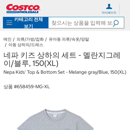
컨
메
텐
뉴
마이페이지
츠
로
카테고리 전체
로
바
바
로
보기
로
가
가
기
메인
의류/가방/잡화
유아동 의류/속옷/양말
기
아동 상하의/드레스
네파 키즈 상하의 세트 - 멜란지그레
이/블루, 150(XL)
Nepa Kids' Top & Bottom Set - Melange gray/Blue, 150(XL)
상품 #
658459-MG-XL