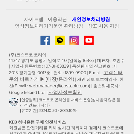
사이트맵
이용약관
개인정보처리방침
영상정보처리기기운영·관리방침
상표 사용 지침
(주)코스트코 코리아
14347 경기도 광명시 일직로 40 (일직동 163-3) | 대표자 : 조민수
| 사업자 등록번호 : 107-81-63829 | 통신판매업 신고번호 : 제
고객센터
2013-경기광명-0013호 | 전화 : 1899-9900 | E-mail :
문의 바로가기 ▶ (매장/온라인)
| 개인 정보 보호책임자 : 한
webmanager@costcokr.com
신(E-mail :
) | 호스팅제공자 :
사업자정보확인
Google Ireland Ltd. |
[인증범위] 코스트코 온라인몰 서비스 운영(심사받지 않은 물
리적 인프라 제외)
[유효기간] 2024.10.20 - 2027.10.19
KEB 하나은행 구매 안전서비스
회원님은 안전거래를 위해 실시간 계좌이체 결제시 코스트코에
서 가입한 KEB 하나은행의 구매안전서비스(채무지급보증)를 이