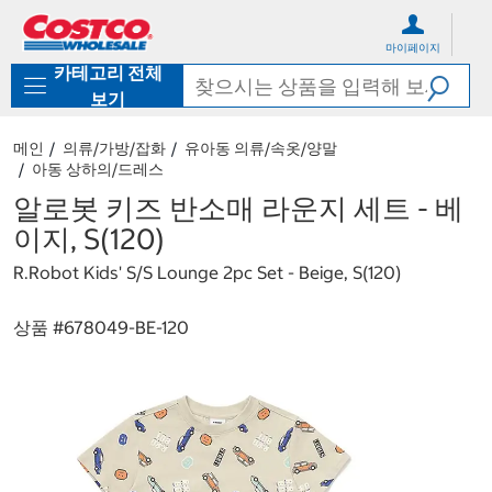
컨
메
텐
뉴
마이페이지
츠
로
카테고리 전체
로
바
바
로
보기
로
가
가
기
메인
의류/가방/잡화
유아동 의류/속옷/양말
기
아동 상하의/드레스
알로봇 키즈 반소매 라운지 세트 - 베
이지, S(120)
R.Robot Kids' S/S Lounge 2pc Set - Beige, S(120)
상품 #
678049-BE-120