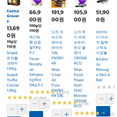
Costco
66,9
191,9
105,9
51,90
Grocer
00원
00원
00원
0원
y
100g당
13,69
310원
닌자 크
닌자 푸
바리바
0원
예산농
리스피
디 파워
디 마사
10g당
협 삼광
에어프
뉴트리
지 릴렉
118원
쌀10kg
라이어
듀오 블
스틱 &
X 2
Snapik
3.8L
렌더
지압볼
트러플
FN090
CB100K
Yesan
Barybo
크래커
KR
RCO
Nonghy
Dy
1.16kg
Up
Ninja
Ninja
Massag
Samgwa
Snapik
Crispi
Foodi
E Stick &
Ng Rice
Truffle
Air
Power
Ball
10kg X 2
Cracker
Fryer
Nutri
★
★
★
★
★
★
1.16kg
FN090
DUO
★
★
★
★
★
★
★
★
★
★
4.8 (271)
KR 3.8L
Blender
★
★
★
★
★
★
★
★
★
★
4.7 (159)
CB100K
★
★
★
★
★
★
★
★
★
★
5.0 (6)
RCO
카트에 
★
★
★
★
★
★
★
★
★
★
4.8 (250)
카트에 담기