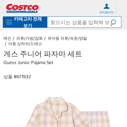
컨
메
텐
뉴
마이페이지
츠
로
카테고리 전체
로
바
바
로
보기
로
가
가
기
메인
의류/가방/잡화
유아동 의류/속옷/양말
기
아동 상하의/드레스
게스 주니어 파자마 세트
Guess Junior Pajama Set
상품 #
671932