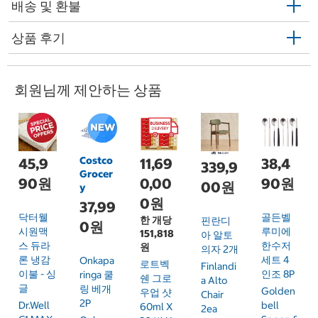
배송 및 환불
상품 후기
회원님께 제안하는 상품
Costco
45,9
11,69
38,4
339,9
Grocer
90원
0,00
90원
00원
y
0원
37,99
닥터웰
골든벨
한 개당
핀란디
0원
시원맥
루미에
151,818
아 알토
스 듀라
한수저
원
의자 2개
론 냉감
세트 4
Onkapa
로트벡
Finlandi
이불 - 싱
인조 8P
Ringa 쿨
쉔 그로
A Alto
글
링 베개
Golden
우업 샷
Chair
2P
Dr.Well
Bell
60ml X
2ea