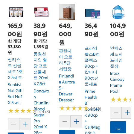
165,9
38,9
649,
36,4
104,9
00원
90원
000
90원
00원
한 개당
한 개당
원
33,180
1,393원
프라임
인텍스
핀란디
원
동원천
헬스B컴
캐노피
아 오로
썬키스
지인 혈
플렉스
프레임
라 5단
트 선물
당 프로
90cp +
풀장
서랍장
세트 1호
선물세
칼마디
Intex
Finlandi
X 5세트
트 20ml
90ct 선
Canopy
A Aurora
X 28ct
물세트
Sunkist
Frame
5-
Nut Gift
Dongwo
Prime
Pool
Drawer
Set No.1
N
Health
★
★
★
★
★
★
Dresser
X 5set
Chunjiin
B
★
★
★
★
★
★
★
★
★
★
Blood
4.9 (8)
Comple
★
★
★
★
★
★
★
★
★
★
4.4 (8)
Sugar
X 90cp
Pro
+
20ml X
Cal/Mag
카트에 
28ct
/Vit.D