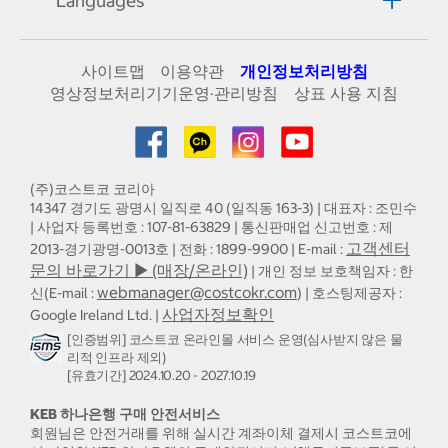
Languages
사이트맵
이용약관
개인정보처리방침
영상정보처리기기운영·관리방침
상표 사용 지침
(주)코스트코 코리아
14347 경기도 광명시 일직로 40 (일직동 163-3) | 대표자 : 조민수
| 사업자 등록번호 : 107-81-63829 | 통신판매업 신고번호 : 제
고객센터
2013-경기광명-0013호 | 전화 : 1899-9900 | E-mail :
문의 바로가기 ▶ (매장/온라인)
| 개인 정보 보호책임자 : 한
webmanager@costcokr.com
신(E-mail :
) | 호스팅제공자 :
사업자정보확인
Google Ireland Ltd. |
[인증범위] 코스트코 온라인몰 서비스 운영(심사받지 않은 물
리적 인프라 제외)
[유효기간] 2024.10.20 - 2027.10.19
KEB 하나은행 구매 안전서비스
회원님은 안전거래를 위해 실시간 계좌이체 결제시 코스트코에