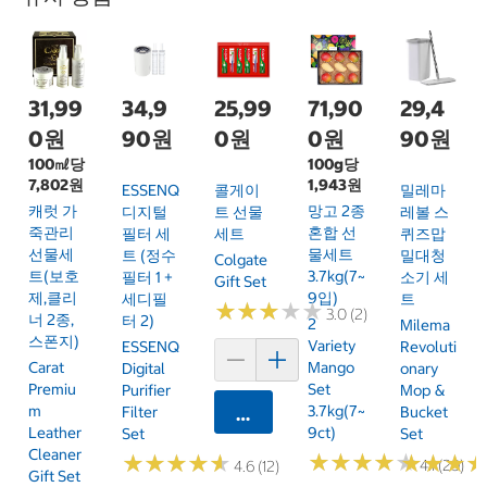
31,99
34,9
25,99
71,90
29,4
0원
90원
0원
0원
90원
100㎖당
100g당
7,802원
1,943원
ESSENQ
콜게이
밀레마
캐럿 가
망고 2종
디지털
트 선물
레볼 스
죽관리
혼합 선
필터 세
세트
퀴즈맙
선물세
물세트
트 (정수
밀대청
Colgate
트(보호
3.7kg(7~
필터 1 +
소기 세
Gift Set
제,클리
9입)
세디필
트
★
★
★
★
★
★
★
★
★
★
3.0 (2)
너 2종,
터 2)
2
Milema
스폰지)
Variety
ESSENQ
Revoluti
Carat
Mango
Digital
Onary
Premiu
Set
Purifier
Mop &
M
3.7kg(7~
Filter
Bucket
카트에 담기
Leather
9ct)
Set
Set
Cleaner
★
★
★
★
★
★
★
★
★
★
★
★
★
★
★
★
★
★
★
★
★
★
★
★
★
★
4.1 (29)
4.6 (12)
Gift Set