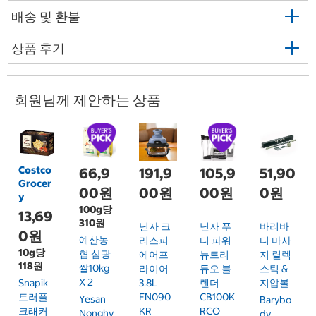
배송 및 환불
상품 후기
회원님께 제안하는 상품
Costco
66,9
191,9
105,9
51,90
Grocer
00원
00원
00원
0원
y
100g당
13,69
310원
닌자 크
닌자 푸
바리바
0원
예산농
리스피
디 파워
디 마사
10g당
협 삼광
에어프
뉴트리
지 릴렉
118원
쌀10kg
라이어
듀오 블
스틱 &
X 2
Snapik
3.8L
렌더
지압볼
트러플
FN090
CB100K
Yesan
Barybo
크래커
KR
RCO
Nonghy
Dy