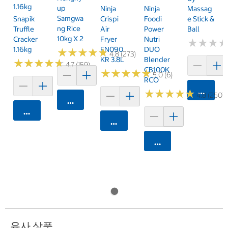
1.16kg
Up
Ninja
Ninja
Massag
Samgwa
Snapik
Crispi
Foodi
E Stick &
Ng Rice
Truffle
Air
Power
Ball
10kg X 2
Cracker
Fryer
Nutri
★
★
★
★
★
★
1.16kg
FN090
DUO
★
★
★
★
★
★
★
★
★
★
4.8 (273)
KR 3.8L
Blender
★
★
★
★
★
★
★
★
★
★
4.7 (159)
CB100K
★
★
★
★
★
★
★
★
★
★
5.0 (6)
RCO
카트에 
★
★
★
★
★
★
★
★
★
★
4.8 (250)
카트에 담기
카트에 담기
카트에 담기
카트에 담기
유사 상품