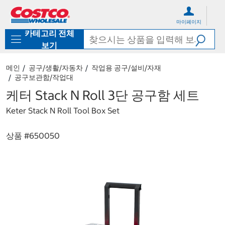
컨
메
텐
뉴
마이페이지
츠
로
카테고리 전체
로
바
바
로
보기
로
가
가
기
메인
공구/생활/자동차
작업용 공구/설비/자재
기
공구보관함/작업대
케터 Stack N Roll 3단 공구함 세트
Keter Stack N Roll Tool Box Set
상품 #
650050