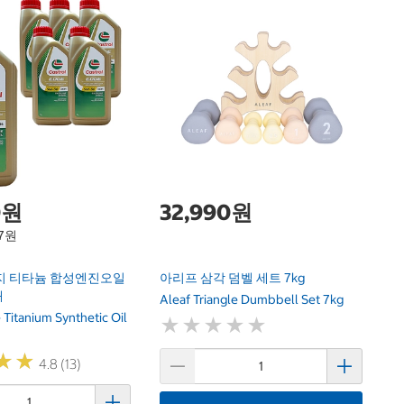
시
Si
0원
32,990원
17원
지 티타늄 합성엔진오일
아리프 삼각 덤벨 세트 7kg
개
Aleaf Triangle Dumbbell Set 7kg
 Titanium Synthetic Oil
★
★
★
★
★
★
★
★
★
★
★
★
★
★
4.8 (13)