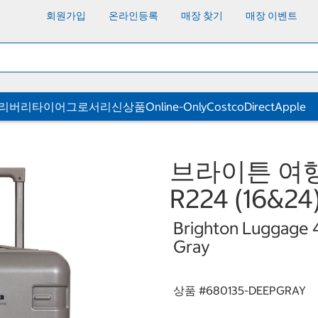
회원가입
온라인등록
매장 찾기
매장 이벤트
딜리버리
타이어
그로서리
신상품
Online-Only
CostcoDirect
Apple
브라이튼 여행가
R224 (16&2
Brighton Luggage
Gray
상품 #
680135-DEEPGRAY