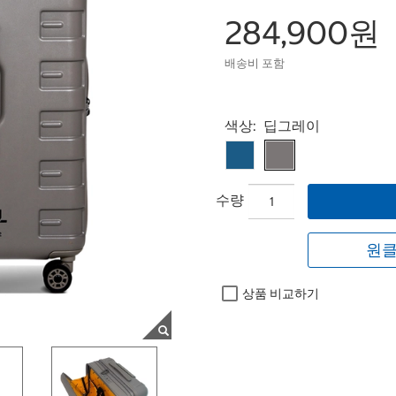
284,900원
배송비 포함
Select product
색상:
딥그레이
수량
원클
상품 비교하기