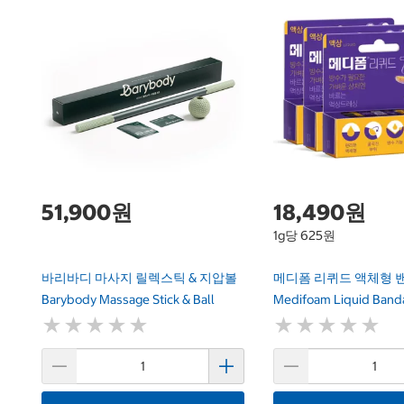
51,900원
18,490원
1g당 625원
바리바디 마사지 릴렉스틱 & 지압볼
메디폼 리퀴드 액체형 밴드
Barybody Massage Stick & Ball
Medifoam Liquid Banda
★
★
★
★
★
★
★
★
★
★
★
★
★
★
★
★
★
★
★
★