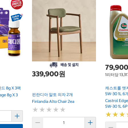
79,90
339,900원
1리터당 13,3
 8g X 3팩
캐스트롤 엣
5W-30 1L 6
핀란디아 알토 의자 2개
ge 8g X 3
Castrol Edge
Finlandia Alto Chair 2ea
5W-30 1L 6P
★
★
★
★
★
★
★
★
★
★
★
★
★
★
★
★