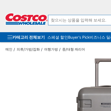
컨
메
텐
뉴
츠
로
로
바
바
로
로
가
가
기
기
카테고리 전체보기
스페셜 할인
Buyer's Pick
비즈니스 
메인
의류/가방/잡화
여행가방
중/대형 캐리어