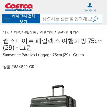
컨
메
텐
뉴
마이페이지
츠
로
카테고리 전체
로
바
바
로
보기
로
가
가
기
메인
의류/가방/잡화
여행가방
중/대형 캐리어
기
쌤소나이트 패럴랙스 여행가방 75cm
(29) - 그린
Samsonite Parallax Luggage 75cm (29) - Green
상품 #
684822-GR