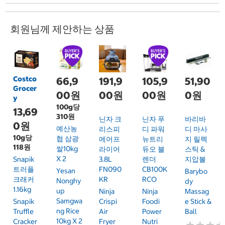
회원님께 제안하는 상품
Costco
66,9
191,9
105,9
51,90
Grocer
00원
00원
00원
0원
y
100g당
13,69
310원
닌자 크
닌자 푸
바리바
0원
예산농
리스피
디 파워
디 마사
10g당
협 삼광
에어프
뉴트리
지 릴렉
118원
쌀10kg
라이어
듀오 블
스틱 &
X 2
Snapik
3.8L
렌더
지압볼
트러플
FN090
CB100K
Yesan
Barybo
크래커
KR
RCO
Nonghy
Dy
1.16kg
Up
Ninja
Ninja
Massag
Samgwa
Snapik
Crispi
Foodi
E Stick &
Ng Rice
Truffle
Air
Power
Ball
10kg X 2
Cracker
Fryer
Nutri