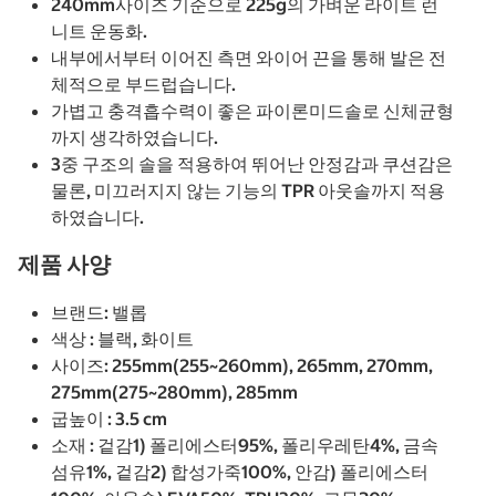
240mm사이즈 기준으로 225g의 가벼운 라이트 런
니트 운동화.
내부에서부터 이어진 측면 와이어 끈을 통해 발은 전
체적으로 부드럽습니다.
가볍고 충격흡수력이 좋은 파이론미드솔로 신체균형
까지 생각하였습니다.
3중 구조의 솔을 적용하여 뛰어난 안정감과 쿠션감은
물론, 미끄러지지 않는 기능의 TPR 아웃솔까지 적용
하였습니다.
제품 사양
브랜드: 밸롭
색상 : 블랙, 화이트
사이즈: 255mm(255~260mm), 265mm, 270mm,
275mm(275~280mm), 285mm
굽높이 : 3.5 cm
소재 : 겉감1) 폴리에스터95%, 폴리우레탄4%, 금속
섬유1%, 겉감2) 합성가죽100%, 안감) 폴리에스터