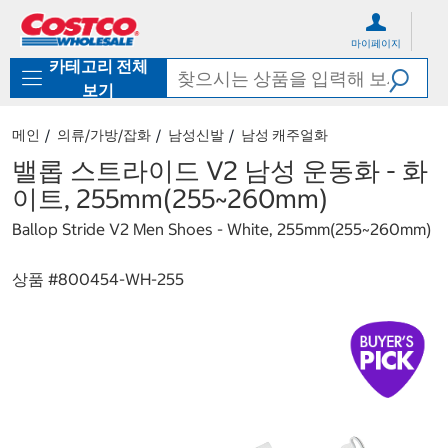
컨
메
텐
뉴
마이페이지
츠
로
카테고리 전체
로
바
바
로
보기
로
가
가
기
메인
의류/가방/잡화
남성신발
남성 캐주얼화
기
밸롭 스트라이드 V2 남성 운동화 - 화
이트, 255mm(255~260mm)
Ballop Stride V2 Men Shoes - White, 255mm(255~260mm)
상품 #
800454-WH-255