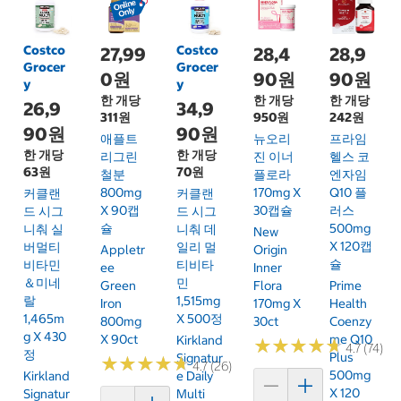
Costco
Costco
27,99
28,4
28,9
Grocer
Grocer
0원
90원
90원
y
y
한 개당
한 개당
한 개당
26,9
34,9
311원
950원
242원
90원
90원
애플트
뉴오리
프라임
한 개당
한 개당
리그린
진 이너
헬스 코
63원
70원
철분
플로라
엔자임
800mg
170mg X
Q10 플
커클랜
커클랜
X 90캡
30캡슐
러스
드 시그
드 시그
슐
500mg
니춰 실
니춰 데
New
X 120캡
버멀티
일리 멀
Appletr
Origin
슐
비타민
티비타
Ee
Inner
＆미네
민
Green
Flora
Prime
랄
1,515mg
Iron
170mg X
Health
1,465m
X 500정
800mg
30ct
Coenzy
G X 430
X 90ct
Me Q10
Kirkland
★
★
★
★
★
★
★
★
★
★
4.7 (74)
정
Plus
Signatur
★
★
★
★
★
★
★
★
★
★
4.7 (26)
500mg
Kirkland
E Daily
X 120
Signatur
Multi