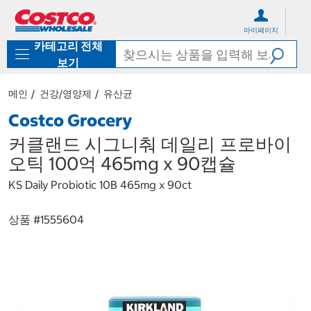
컨
메
텐
뉴
마이페이지
츠
로
카테고리 전체
로
바
바
로
보기
로
가
가
기
메인
건강/영양제
유산균
기
Costco Grocery
커클랜드 시그니춰 데일리 프로바이
오틱 100억 465mg x 90캡슐
KS Daily Probiotic 10B 465mg x 90ct
상품 #
1555604