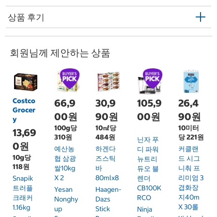
상품 후기
회원님께 제안하는 상품
Costco
66,9
30,9
105,9
26,4
Grocer
00원
90원
00원
90원
y
100g당
10㎖당
10미터
13,69
310원
484원
당 221원
닌자 푸
0원
예산농
하겐다
커클랜
디 파워
10g당
협 삼광
즈스틱
드 시그
뉴트리
118원
쌀10kg
바
니춰 프
듀오 블
X 2
80mlx8
리미엄 3
Snapik
렌더
겹화장
트러플
CB100K
Yesan
Haagen-
지40m
크래커
RCO
Nonghy
Dazs
X 30롤
1.16kg
Up
Stick
Ninja