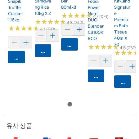
Samgwa
Bar
Kirkland
Snapik
Foodi
Ng Rice
80mlx8
Signatur
Truffle
Power
10kg X 2
E
Cracker
Nutri
★
★
★
★
★
★
★
★
★
★
4.7 (109)
Premiu
1.16kg
DUO
★
★
★
★
★
★
★
★
★
★
4.8 (272)
M Bath
Blender
★
★
★
★
★
★
★
★
★
★
4.7 (159)
Tissue
CB100K
40m X
RCO
30
카트에 담기
★
★
★
★
★
★
★
★
★
★
4.8 (250)
카트에 담기
★
★
★
★
★
★
카트에 담기
카트에 담기
카트에 
유사 상품