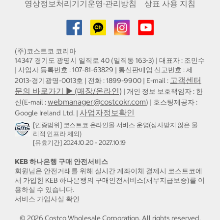
영상정보처리기기운영·관리방침
상표 사용 지침
(주)코스트코 코리아
14347 경기도 광명시 일직로 40 (일직동 163-3) | 대표자 : 조민수
| 사업자 등록번호 : 107-81-63829 | 통신판매업 신고번호 : 제
고객센터
2013-경기광명-0013호 | 전화 : 1899-9900 | E-mail :
문의 바로가기 ▶ (매장/온라인)
| 개인 정보 보호책임자 : 한
webmanager@costcokr.com
신(E-mail :
) | 호스팅제공자 :
사업자정보확인
Google Ireland Ltd. |
[인증범위] 코스트코 온라인몰 서비스 운영(심사받지 않은 물
리적 인프라 제외)
[유효기간] 2024.10.20 - 2027.10.19
KEB 하나은행 구매 안전서비스
회원님은 안전거래를 위해 실시간 계좌이체 결제시 코스트코에
서 가입한 KEB 하나은행의 구매안전서비스(채무지급보증)를 이
용하실 수 있습니다.
서비스 가입사실 확인
©
2026
Costco Wholesale Corporation.
All rights reserved.