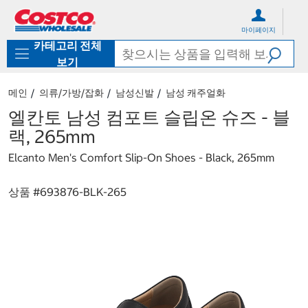
컨
메
텐
뉴
마이페이지
츠
로
카테고리 전체
로
바
바
로
보기
로
가
가
기
메인
의류/가방/잡화
남성신발
남성 캐주얼화
기
엘칸토 남성 컴포트 슬립온 슈즈 - 블
랙, 265mm
Elcanto Men's Comfort Slip-On Shoes - Black, 265mm
상품 #
693876-BLK-265