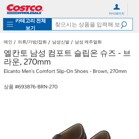
컨
메
텐
뉴
마이페이지
츠
로
카테고리 전체
로
바
바
로
보기
로
가
가
기
메인
의류/가방/잡화
남성신발
남성 캐주얼화
기
엘칸토 남성 컴포트 슬립온 슈즈 - 브
라운, 270mm
Elcanto Men's Comfort Slip-On Shoes - Brown, 270mm
상품 #
693876-BRN-270