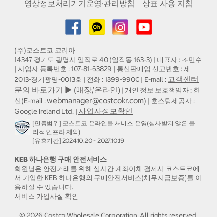
영상정보처리기기운영·관리방침
상표 사용 지침
(주)코스트코 코리아
14347 경기도 광명시 일직로 40 (일직동 163-3) | 대표자 : 조민수
| 사업자 등록번호 : 107-81-63829 | 통신판매업 신고번호 : 제
고객센터
2013-경기광명-0013호 | 전화 : 1899-9900 | E-mail :
문의 바로가기 ▶ (매장/온라인)
| 개인 정보 보호책임자 : 한
webmanager@costcokr.com
신(E-mail :
) | 호스팅제공자 :
사업자정보확인
Google Ireland Ltd. |
[인증범위] 코스트코 온라인몰 서비스 운영(심사받지 않은 물
리적 인프라 제외)
[유효기간] 2024.10.20 - 2027.10.19
KEB 하나은행 구매 안전서비스
회원님은 안전거래를 위해 실시간 계좌이체 결제시 코스트코에
서 가입한 KEB 하나은행의 구매안전서비스(채무지급보증)를 이
용하실 수 있습니다.
서비스 가입사실 확인
©
2026
Costco Wholesale Corporation.
All rights reserved.