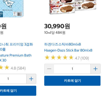
0원
30,990원
1원
10㎖당 484원
그니춰 프리미엄 3겹화
하겐다즈스틱바80mlx8
30롤
Haagen-Dazs Stick Bar 80mlx8
gnature Premium Bath
★
★
★
★
★
★
★
★
★
★
4.7 (109)
X 30
★
★
★
★
4.8 (584)
카트에 담기
카트에 담기