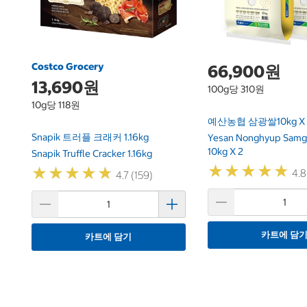
Costco Grocery
66,900원
13,690원
100g당 310원
10g당 118원
예산농협 삼광쌀10kg X 
Snapik 트러플 크래커 1.16kg
Yesan Nonghyup Samg
10kg X 2
Snapik Truffle Cracker 1.16kg
★
★
★
★
★
★
★
★
★
★
★
★
★
★
★
★
★
★
★
★
4.8
4.7 (159)
카트에 담
카트에 담기