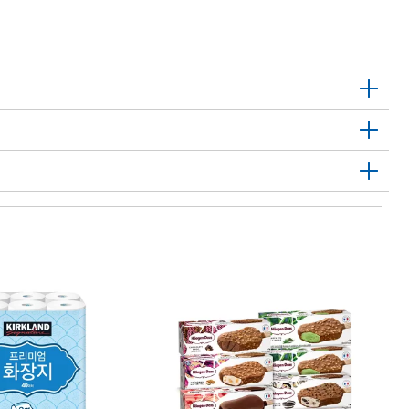
1
닌
F
Ni