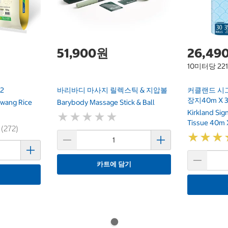
51,900원
26,49
10미터당 22
2
바리바디 마사지 릴렉스틱 & 지압볼
커클랜드 시
장지40m X 
wang Rice
Barybody Massage Stick & Ball
Kirkland Si
★
★
★
★
★
★
★
★
★
★
Tissue 40m 
 (272)
★
★
★
★
★
★
카트에 담기
기