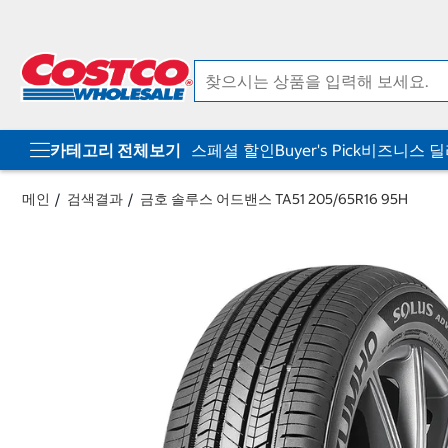
컨
메
텐
뉴
츠
로
로
바
바
로
로
가
가
기
기
카테고리 전체보기
스페셜 할인
Buyer's Pick
비즈니스 
메인
검색결과
금호 솔루스 어드밴스 TA51 205/65R16 95H