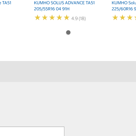
 TA51
KUMHO SOLUS ADVANCE TA51
KUMHO Solu
205/55R16 04 91H
225/60R16 
★
★
★
★
★
★
★
★
★
★
★
★
★
★
★
★
4.9 (18)