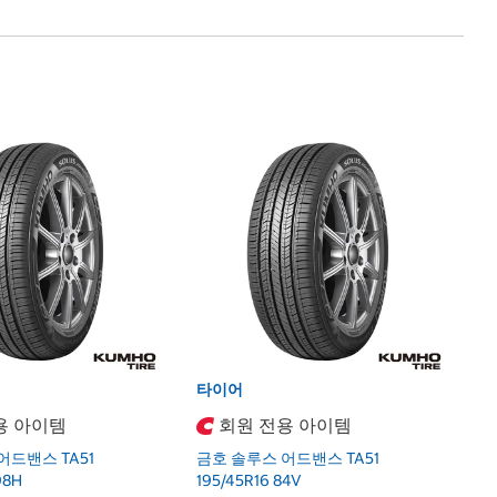
타
금
2
K
2
타이어
용 아이템
회원 전용 아이템
어드밴스 TA51
금호 솔루스 어드밴스 TA51
98H
195/45R16 84V