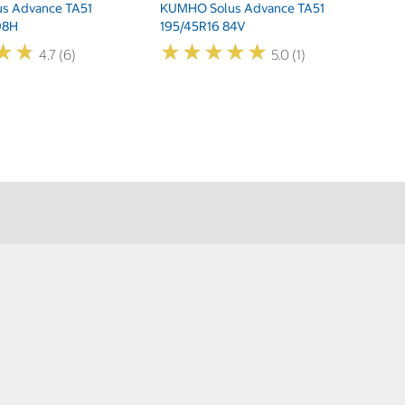
s Advance TA51
KUMHO Solus Advance TA51
98H
195/45R16 84V
★
★
★
★
★
★
★
★
★
★
★
★
★
★
4.7 (6)
5.0 (1)