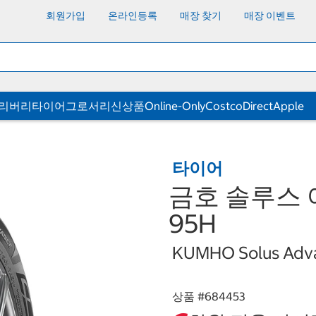
회원가입
온라인등록
매장 찾기
매장 이벤트
딜리버리
타이어
그로서리
신상품
Online-Only
CostcoDirect
Apple
타이어
금호 솔루스 어
95H
KUMHO Solus Adva
상품 #
684453