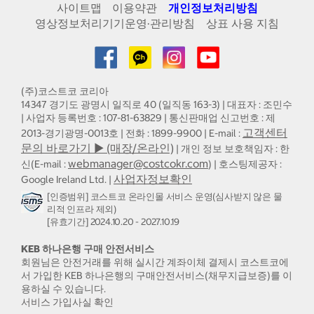
사이트맵
이용약관
개인정보처리방침
영상정보처리기기운영·관리방침
상표 사용 지침
(주)코스트코 코리아
14347 경기도 광명시 일직로 40 (일직동 163-3) | 대표자 : 조민수
| 사업자 등록번호 : 107-81-63829 | 통신판매업 신고번호 : 제
고객센터
2013-경기광명-0013호 | 전화 : 1899-9900 | E-mail :
문의 바로가기 ▶ (매장/온라인)
| 개인 정보 보호책임자 : 한
webmanager@costcokr.com
신(E-mail :
) | 호스팅제공자 :
사업자정보확인
Google Ireland Ltd. |
[인증범위] 코스트코 온라인몰 서비스 운영(심사받지 않은 물
리적 인프라 제외)
[유효기간] 2024.10.20 - 2027.10.19
KEB 하나은행 구매 안전서비스
회원님은 안전거래를 위해 실시간 계좌이체 결제시 코스트코에
서 가입한 KEB 하나은행의 구매안전서비스(채무지급보증)를 이
용하실 수 있습니다.
서비스 가입사실 확인