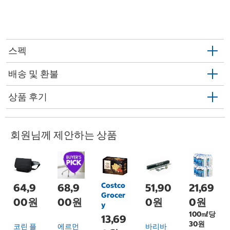
스펙
배송 및 환불
상품 후기
회원님께 제안하는 상품
Costco
64,9
68,9
51,90
21,69
Grocer
00원
00원
0원
0원
y
100㎖당
13,69
30원
코린 플
에르먼
바리바