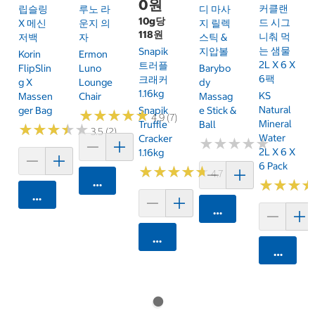
0원
커클랜
립슬링
루노 라
디 마사
10g당
드 시그
X 메신
운지 의
지 릴렉
118원
니춰 먹
저백
자
스틱 &
는 샘물
Snapik
지압볼
Korin
Ermon
2L X 6 X
트러플
FlipSlin
Luno
Barybo
6팩
크래커
G X
Lounge
Dy
1.16kg
KS
Massen
Chair
Massag
Natural
Ger Bag
Snapik
E Stick &
★
★
★
★
★
★
★
★
★
★
4.9 (7)
Mineral
Truffle
Ball
★
★
★
★
★
★
★
★
★
★
3.5 (2)
Water
Cracker
★
★
★
★
★
★
★
★
★
★
2L X 6 X
1.16kg
6 Pack
★
★
★
★
★
★
★
★
★
★
4.7 (159)
카트에 담기
★
★
★
★
★
★
카트에 담기
카트에 담기
카트에 담기
카트에 