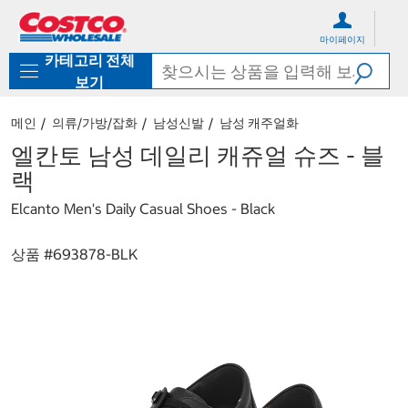
컨
메
텐
뉴
마이페이지
츠
로
카테고리 전체
로
바
바
로
보기
로
가
가
기
메인
의류/가방/잡화
남성신발
남성 캐주얼화
기
엘칸토 남성 데일리 캐쥬얼 슈즈 - 블
랙
Elcanto Men's Daily Casual Shoes - Black
상품 #
693878-BLK