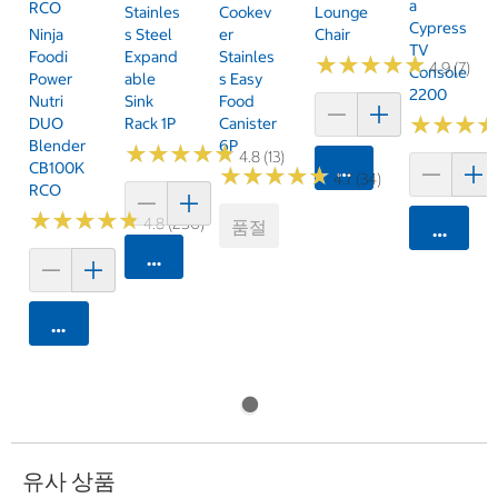
A
RCO
Stainles
Cookev
Lounge
Cypress
Ninja
S Steel
Er
Chair
TV
Foodi
Expand
Stainles
★
★
★
★
★
★
★
★
★
★
4.9 (7)
Console
Power
Able
S Easy
2200
Nutri
Sink
Food
★
★
★
★
★
★
DUO
Rack 1P
Canister
Blender
6P
★
★
★
★
★
★
★
★
★
★
4.8 (13)
CB100K
카트에 담기
★
★
★
★
★
★
★
★
★
★
4.7 (34)
RCO
★
★
★
★
★
★
★
★
★
★
4.8 (250)
품절
카트에 
카트에 담기
카트에 담기
유사 상품