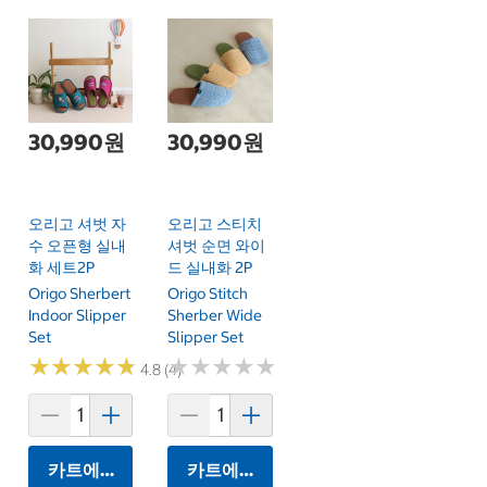
30,990원
30,990원
오리고 셔벗 자
오리고 스티치
수 오픈형 실내
셔벗 순면 와이
화 세트2P
드 실내화 2P
Origo Sherbert
Origo Stitch
Indoor Slipper
Sherber Wide
Set
Slipper Set
★
★
★
★
★
★
★
★
★
★
★
★
★
★
★
★
★
★
★
★
4.8 (4)
카트에 담기
카트에 담기