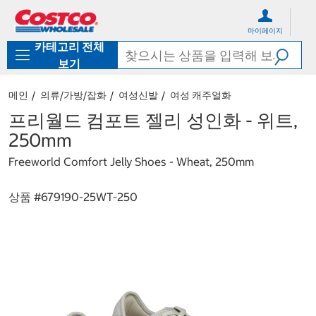
컨
메
텐
뉴
마이페이지
츠
로
카테고리 전체
로
바
바
로
보기
로
가
가
기
메인
의류/가방/잡화
여성신발
여성 캐주얼화
기
프리월드 컴포트 젤리 성인화 - 위트,
250mm
Freeworld Comfort Jelly Shoes - Wheat, 250mm
상품 #
679190-25WT-250