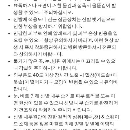
뾰족하거나 표면이 거친 물건과 접촉시 올뜯김이 발
생할 수 있으니 주의하십시오.
신발에 적용도니 신끈 잠금장치는 신발 벗겨짐으로
인한 부상을 방지하기 위함입니다.
민감한 피부로 인해 알레르기 및 피부 손상 반응을 일
으킬 수 있으니 항상 유의하시기 바라며, 이런 현상 발
생 시 즉시 착화중단하시고 병원 방문하셔서 전문의
와 상의하시기 바랍니다.
물기가 많은 곳, 눈, 빙판 위에서는 미끄러질 수 있으
니 각별히 주의하시기 바랍니다.
외부온도 40도 이상 장시간 노출 시 밑창(미드솔+아
웃솔)이 떨어지거나 모양이 변형될 수 있으니 유의바
랍니다.
눈, 비로 인해 신발 내부 습기로 피부 트러블 또는 이
염 현상이 있을 수 있으니 신발 내부 습기를 완전히 제
거 건조하여 착화하여 주시기 바랍니다.
신발 내부원단이 진한 컬러의 섬유(메쉬,천) & 스웨이
드 소재 등은 잦은 마찰로 의해 양말 및 발에 이염의