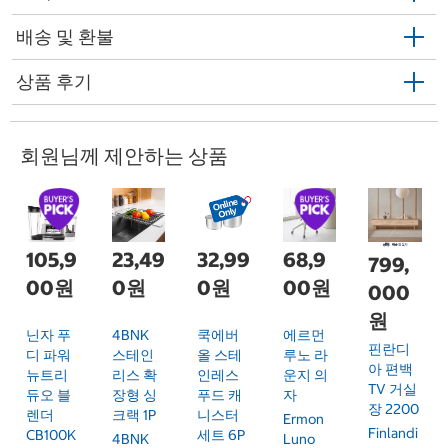
배송 및 환불
상품 후기
회원님께 제안하는 상품
105,9
23,49
32,99
68,9
799,
00원
0원
0원
00원
000
원
닌자 푸
4BNK
쿡에버
에르먼
핀란디
디 파워
스테인
올 스테
루노 라
아 편백
뉴트리
리스 확
인레스
운지 의
TV 거실
듀오 블
장형 싱
푸드 캐
자
장 2200
렌더
크랙 1P
니스터
Ermon
Finlandi
CB100K
세트 6P
4BNK
Luno