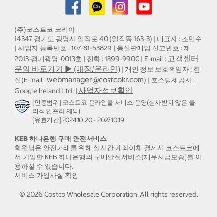
(주)코스트코 코리아
14347 경기도 광명시 일직로 40 (일직동 163-3) | 대표자 : 조민수
| 사업자 등록번호 : 107-81-63829 | 통신판매업 신고번호 : 제
고객센터
2013-경기광명-0013호 | 전화 : 1899-9900 | E-mail :
문의 바로가기 ▶ (매장/온라인)
| 개인 정보 보호책임자 : 한
webmanager@costcokr.com
신(E-mail :
) | 호스팅제공자 :
사업자정보확인
Google Ireland Ltd. |
[인증범위] 코스트코 온라인몰 서비스 운영(심사받지 않은 물
리적 인프라 제외)
[유효기간] 2024.10.20 - 2027.10.19
KEB 하나은행 구매 안전서비스
회원님은 안전거래를 위해 실시간 계좌이체 결제시 코스트코에
서 가입한 KEB 하나은행의 구매안전서비스(채무지급보증)를 이
용하실 수 있습니다.
서비스 가입사실 확인
©
2026
Costco Wholesale Corporation.
All rights reserved.