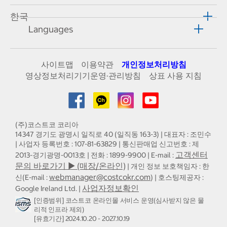
한국
Languages
사이트맵
이용약관
개인정보처리방침
영상정보처리기기운영·관리방침
상표 사용 지침
(주)코스트코 코리아
14347 경기도 광명시 일직로 40 (일직동 163-3) | 대표자 : 조민수
| 사업자 등록번호 : 107-81-63829 | 통신판매업 신고번호 : 제
고객센터
2013-경기광명-0013호 | 전화 : 1899-9900 | E-mail :
문의 바로가기 ▶ (매장/온라인)
| 개인 정보 보호책임자 : 한
webmanager@costcokr.com
신(E-mail :
) | 호스팅제공자 :
사업자정보확인
Google Ireland Ltd. |
[인증범위] 코스트코 온라인몰 서비스 운영(심사받지 않은 물
리적 인프라 제외)
[유효기간] 2024.10.20 - 2027.10.19