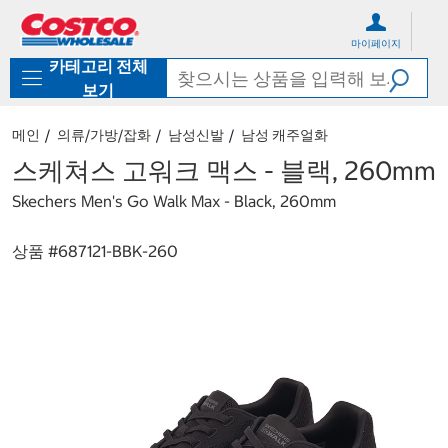
컨
메
텐
뉴
마이페이지
츠
로
카테고리 전체
로
바
바
로
보기
로
가
가
기
메인
의류/가방/잡화
남성신발
남성 캐주얼화
기
스케쳐스 고워크 맥스 - 블랙, 260mm
Skechers Men's Go Walk Max - Black, 260mm
상품 #
687121-BBK-260