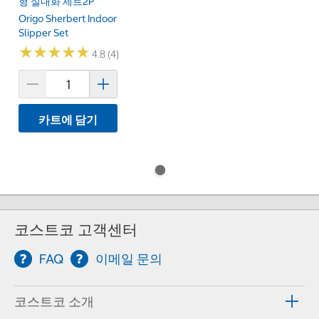
형 실내화 세트2P
Origo Sherbert Indoor
Slipper Set
★
★
★
★
★
★
★
★
★
★
4.8 (4)
카트에 담기
코스트코 고객센터
FAQ
이메일 문의
코스트코 소개