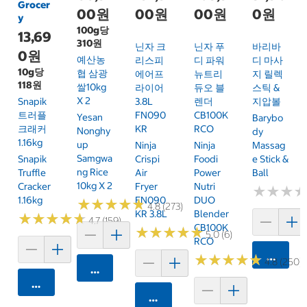
Grocer
00원
00원
00원
0원
y
100g당
13,69
310원
닌자 크
닌자 푸
바리바
0원
예산농
리스피
디 파워
디 마사
10g당
협 삼광
에어프
뉴트리
지 릴렉
118원
쌀10kg
라이어
듀오 블
스틱 &
X 2
Snapik
3.8L
렌더
지압볼
트러플
FN090
CB100K
Yesan
Barybo
크래커
KR
RCO
Nonghy
Dy
1.16kg
Up
Ninja
Ninja
Massag
Samgwa
Snapik
Crispi
Foodi
E Stick &
Ng Rice
Truffle
Air
Power
Ball
10kg X 2
Cracker
Fryer
Nutri
★
★
★
★
★
★
1.16kg
FN090
DUO
★
★
★
★
★
★
★
★
★
★
4.8 (273)
KR 3.8L
Blender
★
★
★
★
★
★
★
★
★
★
4.7 (159)
CB100K
★
★
★
★
★
★
★
★
★
★
5.0 (6)
RCO
카트에 
★
★
★
★
★
★
★
★
★
★
4.8 (250)
카트에 담기
카트에 담기
카트에 담기