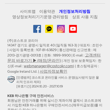
사이트맵
이용약관
개인정보처리방침
영상정보처리기기운영·관리방침
상표 사용 지침
(주)코스트코 코리아
14347 경기도 광명시 일직로 40 (일직동 163-3) | 대표자 : 조민수
| 사업자 등록번호 : 107-81-63829 | 통신판매업 신고번호 : 제
고객센터
2013-경기광명-0013호 | 전화 : 1899-9900 | E-mail :
문의 바로가기 ▶ (매장/온라인)
| 개인 정보 보호책임자 : 한
webmanager@costcokr.com
신(E-mail :
) | 호스팅제공자 :
사업자정보확인
Google Ireland Ltd. |
[인증범위] 코스트코 온라인몰 서비스 운영(심사받지 않은 물
리적 인프라 제외)
[유효기간] 2024.10.20 - 2027.10.19
KEB 하나은행 구매 안전서비스
회원님은 안전거래를 위해 실시간 계좌이체 결제시 코스트코에
서 가입한 KEB 하나은행의 구매안전서비스(채무지급보증)를 이
용하실 수 있습니다.