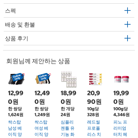
스펙
배송 및 환불
상품 후기
회원님께 제안하는 상품
12,99
12,49
18,99
20,9
19,99
0원
0원
0원
90원
0원
한 쌍당
한 쌍당
한 개당
10g당
100g당
1,624원
1,249원
24원
328원
4,346원
싹스탑
싹스탑
심플리
레드씰
피노 프
남성 베
여성 베
젠틀 유
프로폴
리미엄
이직 양
이직 양
기농 화
리스 치
터치 헤