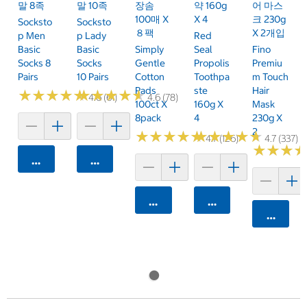
말 8족
말 10족
장솜
약 160g
어 마스
100매 X
X 4
크 230g
Socksto
Socksto
８팩
X 2개입
P Men
P Lady
Red
Basic
Basic
Simply
Seal
Fino
Socks 8
Socks
Gentle
Propolis
Premiu
Pairs
10 Pairs
Cotton
Toothpa
M Touch
Pads
Ste
Hair
★
★
★
★
★
★
★
★
★
★
★
★
★
★
★
★
★
★
★
★
4.6 (61)
4.6 (78)
100ct X
160g X
Mask
8pack
4
230g X
2
★
★
★
★
★
★
★
★
★
★
★
★
★
★
★
★
★
★
★
★
4.7 (126)
4.7 (337)
★
★
★
★
★
★
카트에 담기
카트에 담기
카트에 담기
카트에 담기
카트에 