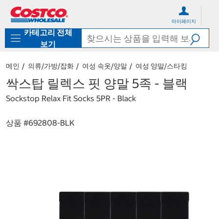
컨
메
텐
뉴
마이페이지
츠
로
카테고리 전체
로
바
바
로
보기
로
가
가
기
메인
의류/가방/잡화
여성 속옷/양말
여성 양말/스타킹
기
싹스탑 릴렉스 핏 양말 5족 - 블랙
Sockstop Relax Fit Socks 5PR - Black
상품 #
692808-BLK