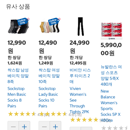
유사 상품
12,990
12,490
24,990
5,990,0
원
원
원
00원
한 쌍당
한 쌍당
한 개당
1,624원
1,249원
12,495원
뉴발란스 여
싹스탑 남성
싹스탑 여성
비비안 시스
성 스포츠
베이직 양말
베이직 양말
루 타이즈 2
양말 5족x
8족
10족
매
480개
Sockstop
Sockstop
Vivien
New
Men Basic
Lady Basic
Women's
Balance
Socks 8
Socks 10
See
Women's
Pairs
Pairs
Through
Sports
Tights 2PK
★
★
★
★
★
★
★
★
★
★
★
★
★
★
★
★
★
★
★
★
Socks 5P X
4.6 (61)
4.6 (78)
★
★
★
★
★
★
★
★
★
★
480ea
5.0 (2)
★
★
★
★
★
★
★
★
★
★