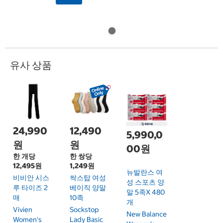
유사 상품
24,990
12,490
5,990,0
원
원
00원
한 개당
한 쌍당
12,495원
1,249원
뉴발란스 여
비비안 시스
싹스탑 여성
성 스포츠 양
루 타이즈 2
베이직 양말
말 5족x 480
매
10족
개
Vivien
Sockstop
New Balance
Women's
Lady Basic