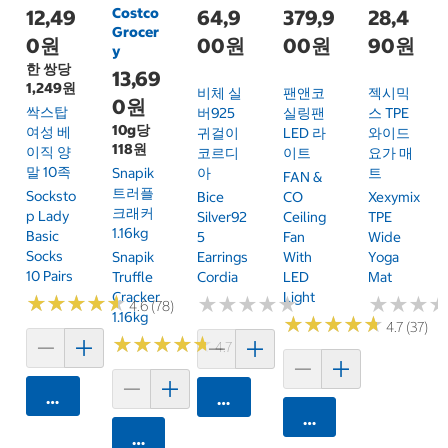
Costco
12,49
64,9
379,9
28,4
Grocer
0원
00원
00원
90원
y
한 쌍당
13,69
1,249원
비체 실
팬앤코
젝시믹
0원
싹스탑
버925
실링팬
스 TPE
10g당
여성 베
귀걸이
LED 라
와이드
118원
이직 양
코르디
이트
요가 매
말 10족
Snapik
아
트
FAN &
트러플
Socksto
Bice
CO
Xexymix
크래커
P Lady
Silver92
Ceiling
TPE
1.16kg
Basic
5
Fan
Wide
Socks
Snapik
Earrings
With
Yoga
10 Pairs
Truffle
Cordia
LED
Mat
Cracker
Light
★
★
★
★
★
★
★
★
★
★
★
★
★
★
★
★
★
★
★
★
★
★
★
★
★
★
4.6 (78)
1.16kg
★
★
★
★
★
★
★
★
★
★
4.7 (37)
★
★
★
★
★
★
★
★
★
★
4.7 (159)
카트에 담기
카트에 담기
카트에 담기
카트에 담기