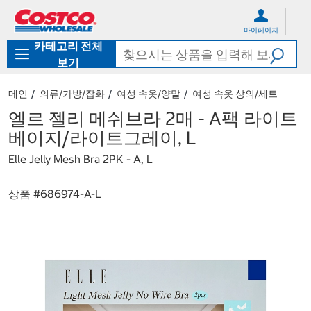
컨
메
텐
뉴
마이페이지
츠
로
카테고리 전체
로
바
바
로
보기
로
가
가
기
메인
의류/가방/잡화
여성 속옷/양말
여성 속옷 상의/세트
기
엘르 젤리 메쉬브라 2매 - A팩 라이트
베이지/라이트그레이, L
Elle Jelly Mesh Bra 2PK - A, L
상품 #
686974-A-L