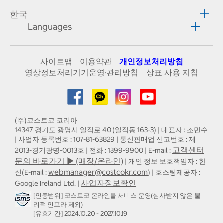
한국
Languages
사이트맵
이용약관
개인정보처리방침
영상정보처리기기운영·관리방침
상표 사용 지침
(주)코스트코 코리아
14347 경기도 광명시 일직로 40 (일직동 163-3) | 대표자 : 조민수
| 사업자 등록번호 : 107-81-63829 | 통신판매업 신고번호 : 제
고객센터
2013-경기광명-0013호 | 전화 : 1899-9900 | E-mail :
문의 바로가기 ▶ (매장/온라인)
| 개인 정보 보호책임자 : 한
webmanager@costcokr.com
신(E-mail :
) | 호스팅제공자 :
사업자정보확인
Google Ireland Ltd. |
[인증범위] 코스트코 온라인몰 서비스 운영(심사받지 않은 물
리적 인프라 제외)
[유효기간] 2024.10.20 - 2027.10.19