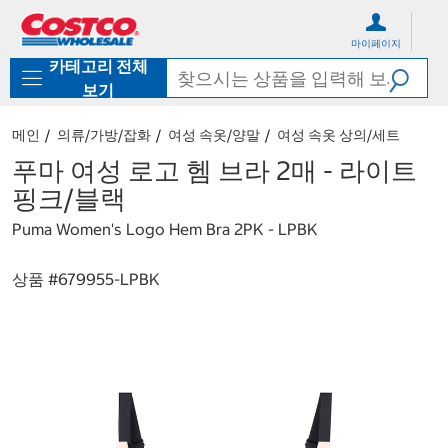
컨
메
텐
뉴
마이페이지
츠
로
카테고리 전체
로
바
바
로
보기
로
가
가
기
메인
의류/가방/잡화
여성 속옷/양말
여성 속옷 상의/세트
기
푸마 여성 로고 헴 브라 2매 - 라이트
핑크/블랙
Puma Women's Logo Hem Bra 2PK - LPBK
상품 #
679955-LPBK