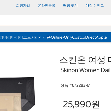
회원가입
온라인등록
매장 찾기
매장 이벤트
딜리버리
타이어
그로서리
신상품
Online-Only
CostcoDirect
Apple
스킨온 여성 데
Skinon Women Dail
상품 #
672283-M
25,990원