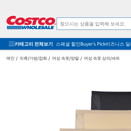
컨
메
텐
뉴
츠
로
로
바
바
로
로
가
가
기
기
카테고리 전체보기
스페셜 할인
Buyer's Pick
비즈니스 
메인
의류/가방/잡화
여성 속옷/양말
여성 속옷 상의/세트