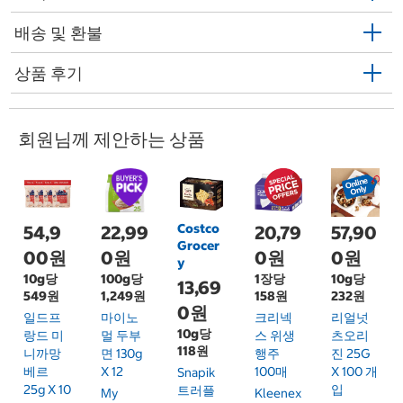
배송 및 환불
상품 후기
회원님께 제안하는 상품
Costco
54,9
22,99
20,79
57,90
Grocer
00원
0원
0원
0원
y
10g당
100g당
1장당
10g당
13,69
549원
1,249원
158원
232원
0원
일드프
마이노
크리넥
리얼넛
10g당
랑드 미
멀 두부
스 위생
츠오리
118원
니까망
면 130g
행주
진 25G
베르
X 12
100매
X 100 개
Snapik
25g X 10
입
트러플
My
Kleenex