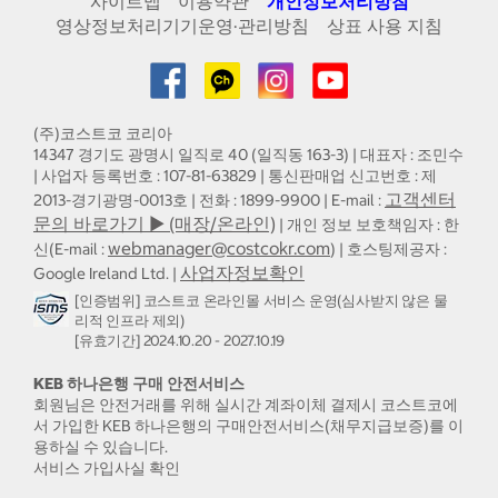
사이트맵
이용약관
개인정보처리방침
영상정보처리기기운영·관리방침
상표 사용 지침
(주)코스트코 코리아
14347 경기도 광명시 일직로 40 (일직동 163-3) | 대표자 : 조민수
| 사업자 등록번호 : 107-81-63829 | 통신판매업 신고번호 : 제
고객센터
2013-경기광명-0013호 | 전화 : 1899-9900 | E-mail :
문의 바로가기 ▶ (매장/온라인)
| 개인 정보 보호책임자 : 한
webmanager@costcokr.com
신(E-mail :
) | 호스팅제공자 :
사업자정보확인
Google Ireland Ltd. |
[인증범위] 코스트코 온라인몰 서비스 운영(심사받지 않은 물
리적 인프라 제외)
[유효기간] 2024.10.20 - 2027.10.19
KEB 하나은행 구매 안전서비스
회원님은 안전거래를 위해 실시간 계좌이체 결제시 코스트코에
서 가입한 KEB 하나은행의 구매안전서비스(채무지급보증)를 이
용하실 수 있습니다.
서비스 가입사실 확인