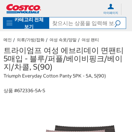
컨
메
텐
뉴
마이페이지
츠
로
카테고리 전체
로
바
바
로
보기
로
가
가
기
메인
의류/가방/잡화
여성 속옷/양말
여성 팬티
기
트라이엄프 여성 에브리데이 면팬티
5매입 - 블루/퍼플/베이비핑크/베이
지/차콜, S(90)
Triumph Everyday Cotton Panty 5PK - 5A, S(90)
상품 #
672336-5A-S