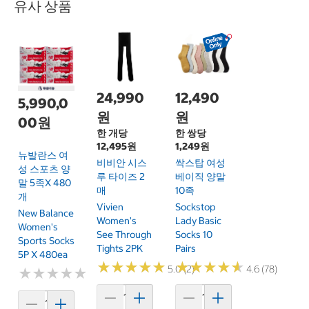
유사 상품
24,990
12,490
5,990,0
원
원
00원
한 개당
한 쌍당
12,495원
1,249원
뉴발란스 여
비비안 시스
싹스탑 여성
성 스포츠 양
루 타이즈 2
베이직 양말
말 5족x 480
매
10족
개
Vivien
Sockstop
New Balance
Women's
Lady Basic
Women's
See Through
Socks 10
Sports Socks
Tights 2PK
Pairs
5P X 480ea
★
★
★
★
★
★
★
★
★
★
★
★
★
★
★
★
★
★
★
★
5.0 (2)
4.6 (78)
★
★
★
★
★
★
★
★
★
★