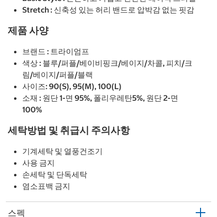
Stretch : 신축성 있는 허리 밴드로 압박감 없는 핏감
제품 사양
브랜드 : 트라이엄프
색상 : 블루/퍼플/베이비핑크/베이지/차콜, 피치/크
림/베이지/퍼플/블랙
사이즈: 90(S), 95(M), 100(L)
소재 : 원단 1-면 95%, 폴리우레탄5%, 원단 2-면
100%
세탁방법 및 취급시 주의사항
기계세탁 및 열풍건조기
사용 금지
손세탁 및 단독세탁
염소표백 금지
스펙