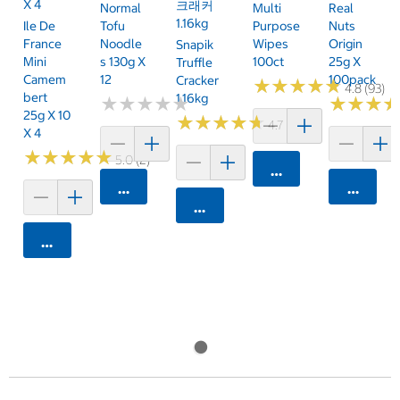
X 4
크래커
Normal
Multi
Real
1.16kg
Ile De
Tofu
Purpose
Nuts
France
Noodle
Wipes
Origin
Snapik
Mini
S 130g X
100ct
25g X
Truffle
Camem
12
100pack
Cracker
★
★
★
★
★
★
★
★
★
★
4.8 (93)
Bert
1.16kg
★
★
★
★
★
★
★
★
★
★
★
★
★
★
★
★
25g X 10
★
★
★
★
★
★
★
★
★
★
4.7 (159)
X 4
★
★
★
★
★
★
★
★
★
★
5.0 (2)
카트에 담기
카트에 담기
카트에 
카트에 담기
카트에 담기