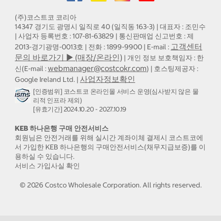
(주)코스트코 코리아
14347 경기도 광명시 일직로 40 (일직동 163-3) | 대표자 : 조민수
| 사업자 등록번호 : 107-81-63829 | 통신판매업 신고번호 : 제
고객센터
2013-경기광명-0013호 | 전화 : 1899-9900 | E-mail :
문의 바로가기 ▶ (매장/온라인)
| 개인 정보 보호책임자 : 한
webmanager@costcokr.com
신(E-mail :
) | 호스팅제공자 :
사업자정보확인
Google Ireland Ltd. |
[인증범위] 코스트코 온라인몰 서비스 운영(심사받지 않은 물
리적 인프라 제외)
[유효기간] 2024.10.20 - 2027.10.19
KEB 하나은행 구매 안전서비스
회원님은 안전거래를 위해 실시간 계좌이체 결제시 코스트코에
서 가입한 KEB 하나은행의 구매안전서비스(채무지급보증)를 이
용하실 수 있습니다.
서비스 가입사실 확인
©
2026
Costco Wholesale Corporation.
All rights reserved.