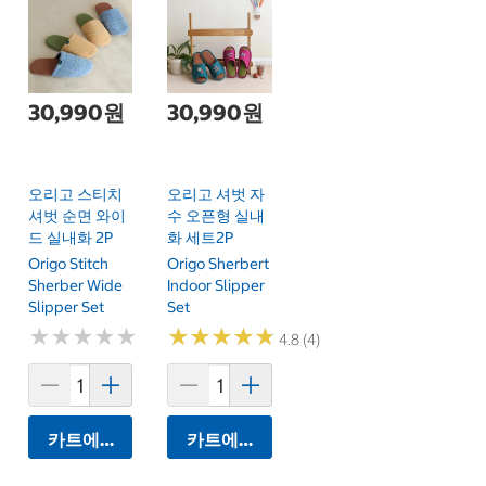
30,990원
30,990원
오리고 스티치
오리고 셔벗 자
셔벗 순면 와이
수 오픈형 실내
드 실내화 2P
화 세트2P
Origo Stitch
Origo Sherbert
Sherber Wide
Indoor Slipper
Slipper Set
Set
★
★
★
★
★
★
★
★
★
★
★
★
★
★
★
★
★
★
★
★
4.8 (4)
카트에 담기
카트에 담기