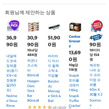
회원님께 제안하는 상품
Costco
36,9
30,9
51,90
46,9
Grocer
90원
90원
0원
90원
y
10㎖당
10미터
13,69
484원
당 154
네일메
바리바
0원
원
하겐다
드코세
디 마사
10g당
깨끗한
즈스틱
정제콤
지 릴렉
118원
나라 순
바
보(용기
스틱 &
수 프리
80mlx8
3개+세
지압볼
Snapik
미엄 슈
정용분
트러플
Haagen-
Barybo
퍼롱
말250
크래커
Dazs
Dy
40m X
포)
1.16kg
Stick
Massag
30롤 X 2
Bar
Neilme
E Stick &
Snapik
Soonso
80mlx8
D Sinus
Ball
Truffle
O
Rinse
Cracker
★
★
★
★
★
★
★
★
★
★
★
★
★
★
★
★
★
★
★
★
4.7 (109)