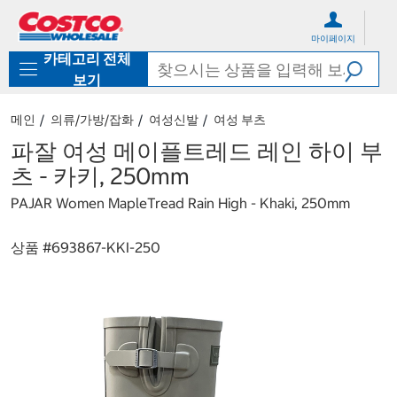
컨
메
텐
뉴
마이페이지
츠
로
카테고리 전체
로
바
바
로
보기
로
가
가
기
메인
의류/가방/잡화
여성신발
여성 부츠
기
파잘 여성 메이플트레드 레인 하이 부
츠 - 카키, 250mm
PAJAR Women MapleTread Rain High - Khaki, 250mm
상품 #
693867-KKI-250