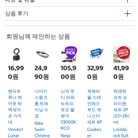
상품 후기
회원님께 제안하는 상품
16,99
24,9
105,9
32,99
41,99
0원
90원
00원
0원
0원
벤딕트
나이키
닌자 푸
쿡에버
락앤락
루나 에
스윔크
디 파워
올 스테
슈트 프
어로 락
롬 트레
뉴트리
인레스
라이팬
맥세이
이닝 수
듀오 블
푸드 캐
세트 2P
프 거치
경
렌더
니스터
(22+26c
대
CB100K
세트 6P
M)
Nike
RCO
Vendict
Swim
Cookev
Lock&L
Lunar
Chrome
Ninja
Er
Ock Suit