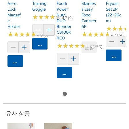
Aero
Training
Foodi
Stainles
Frypan
Lock
Goggle
Power
S Easy
Set 2P
Magsaf
Nutri
Food
(22+26c
★
★
★
★
★
★
★
★
★
★
4.3 (9)
E
DUO
Canister
M)
Holder
Blender
6P
★
★
★
★
★
★
CB100K
★
★
★
★
★
★
★
★
★
★
★
★
★
★
★
★
★
★
★
★
4.9 (7)
4.7 (34)
RCO
카트에 담기
★
★
★
★
★
★
★
★
★
★
4.8 (250)
품절
카트에 
카트에 담기
카트에 담기
유사 상품