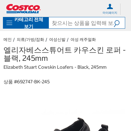
컨
메
텐
뉴
마이페이지
츠
로
카테고리 전체
로
바
바
로
보기
로
가
가
기
메인
의류/가방/잡화
여성신발
여성 캐주얼화
기
엘리자베스스튜어트 카우스킨 로퍼 -
블랙, 245mm
Elizabeth Stuart Cowskin Loafers - Black, 245mm
상품 #
692747-BK-245