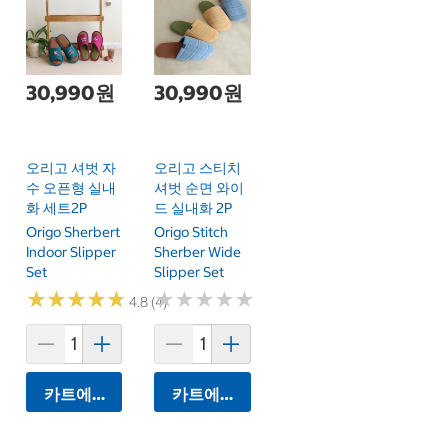
30,990원
30,990원
오리고 셔벗 자
오리고 스티치
수 오픈형 실내
셔벗 순면 와이
화 세트2P
드 실내화 2P
Origo Sherbert
Origo Stitch
Indoor Slipper
Sherber Wide
Set
Slipper Set
★
★
★
★
★
★
★
★
★
★
★
★
★
★
★
★
★
★
★
★
4.8 (4)
카트에 담기
카트에 담기