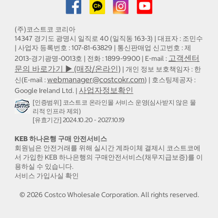
(주)코스트코 코리아
14347 경기도 광명시 일직로 40 (일직동 163-3) | 대표자 : 조민수
| 사업자 등록번호 : 107-81-63829 | 통신판매업 신고번호 : 제
고객센터
2013-경기광명-0013호 | 전화 : 1899-9900 | E-mail :
문의 바로가기 ▶ (매장/온라인)
| 개인 정보 보호책임자 : 한
webmanager@costcokr.com
신(E-mail :
) | 호스팅제공자 :
사업자정보확인
Google Ireland Ltd. |
[인증범위] 코스트코 온라인몰 서비스 운영(심사받지 않은 물
리적 인프라 제외)
[유효기간] 2024.10.20 - 2027.10.19
KEB 하나은행 구매 안전서비스
회원님은 안전거래를 위해 실시간 계좌이체 결제시 코스트코에
서 가입한 KEB 하나은행의 구매안전서비스(채무지급보증)를 이
용하실 수 있습니다.
서비스 가입사실 확인
©
2026
Costco Wholesale Corporation.
All rights reserved.