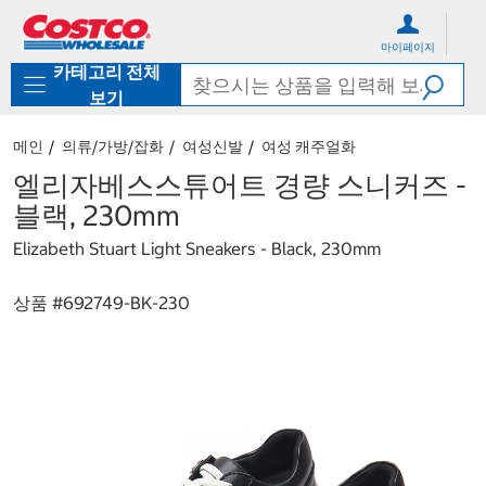
컨
메
텐
뉴
마이페이지
츠
로
카테고리 전체
로
바
바
로
보기
로
가
가
기
메인
의류/가방/잡화
여성신발
여성 캐주얼화
기
엘리자베스스튜어트 경량 스니커즈 -
블랙, 230mm
Elizabeth Stuart Light Sneakers - Black, 230mm
상품 #
692749-BK-230