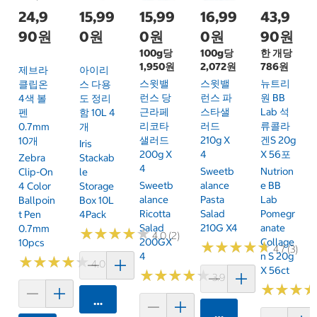
24,9
15,99
15,99
16,99
43,9
90원
0원
0원
0원
90원
100g당
100g당
한 개당
1,950원
2,072원
786원
제브라
아이리
스윗밸
스윗밸
뉴트리
클립온
스 다용
런스 당
런스 파
원 BB
4색 볼
도 정리
근라페
스타샐
Lab 석
펜
함 10L 4
리코타
러드
류콜라
0.7mm
개
샐러드
210g X
겐S 20g
10개
Iris
200g X
4
X 56포
Zebra
Stackab
4
Sweetb
Nutrion
Clip-On
Le
Sweetb
Alance
E BB
4 Color
Storage
Alance
Pasta
Lab
Ballpoin
Box 10L
Ricotta
Salad
Pomegr
T Pen
4Pack
Salad
210G X4
Anate
0.7mm
★
★
★
★
★
★
★
★
★
★
4.0 (2)
200GX
Collage
10pcs
★
★
★
★
★
★
★
★
★
★
4.7 (3)
4
N S 20g
★
★
★
★
★
★
★
★
★
★
4.0 (2)
X 56ct
★
★
★
★
★
★
★
★
★
★
3.9 (7)
★
★
★
★
★
★
카트에 담기
카트에 담기