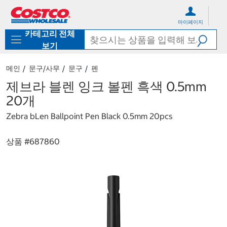
컨
메
텐
뉴
마이페이지
츠
로
카테고리 전체
로
바
바
로
보기
로
가
가
기
메인
문구/사무
문구
펜
기
제브라 블렌 잉크 볼펜 흑색 0.5mm
20개
Zebra bLen Ballpoint Pen Black 0.5mm 20pcs
상품 #
687860