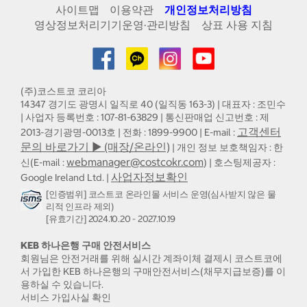
사이트맵
이용약관
개인정보처리방침
영상정보처리기기운영·관리방침
상표 사용 지침
(주)코스트코 코리아
14347 경기도 광명시 일직로 40 (일직동 163-3) | 대표자 : 조민수
| 사업자 등록번호 : 107-81-63829 | 통신판매업 신고번호 : 제
고객센터
2013-경기광명-0013호 | 전화 : 1899-9900 | E-mail :
문의 바로가기 ▶ (매장/온라인)
| 개인 정보 보호책임자 : 한
webmanager@costcokr.com
신(E-mail :
) | 호스팅제공자 :
사업자정보확인
Google Ireland Ltd. |
[인증범위] 코스트코 온라인몰 서비스 운영(심사받지 않은 물
리적 인프라 제외)
[유효기간] 2024.10.20 - 2027.10.19
KEB 하나은행 구매 안전서비스
회원님은 안전거래를 위해 실시간 계좌이체 결제시 코스트코에
서 가입한 KEB 하나은행의 구매안전서비스(채무지급보증)를 이
용하실 수 있습니다.
서비스 가입사실 확인