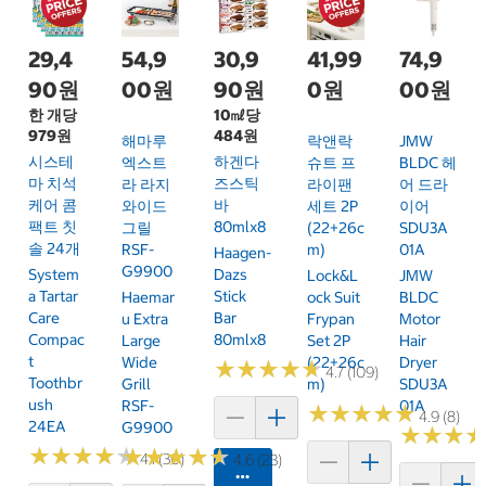
29,4
54,9
30,9
41,99
74,9
90원
00원
90원
0원
00원
한 개당
10㎖당
979원
484원
해마루
락앤락
JMW
시스테
하겐다
엑스트
슈트 프
BLDC 헤
마 치석
즈스틱
라 라지
라이팬
어 드라
케어 콤
바
와이드
세트 2P
이어
팩트 칫
80mlx8
그릴
(22+26c
SDU3A
솔 24개
RSF-
M)
01A
Haagen-
G9900
System
Dazs
Lock&L
JMW
A Tartar
Stick
Haemar
Ock Suit
BLDC
Care
Bar
U Extra
Frypan
Motor
Compac
80mlx8
Large
Set 2P
Hair
T
Wide
(22+26c
Dryer
★
★
★
★
★
★
★
★
★
★
4.7 (109)
Toothbr
Grill
M)
SDU3A
Ush
RSF-
01A
★
★
★
★
★
★
★
★
★
★
4.9 (8)
24EA
G9900
★
★
★
★
★
★
★
★
★
★
★
★
★
★
★
★
★
★
★
★
★
★
★
★
★
★
4.1 (30)
4.6 (23)
카트에 담기