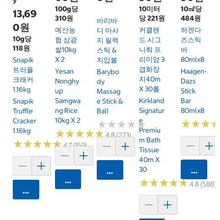
y
100g당
10미터
10㎖당
13,69
310원
당 221원
484원
바리바
0원
예산농
커클랜
하겐다
디 마사
10g당
협 삼광
드 시그
즈스틱
지 릴렉
118원
쌀10kg
니춰 프
바
스틱 &
X 2
리미엄 3
80mlx8
Snapik
지압볼
겹화장
트러플
Yesan
Haagen-
Barybo
지40m
크래커
Nonghy
Dazs
Dy
X 30롤
1.16kg
Up
Stick
Massag
Samgwa
Kirkland
Bar
Snapik
E Stick &
Ng Rice
Signatur
80mlx8
Truffle
Ball
10kg X 2
E
Cracker
★
★
★
★
★
★
★
★
★
★
★
★
★
★
★
★
Premiu
1.16kg
★
★
★
★
★
★
★
★
★
★
4.8 (273)
M Bath
★
★
★
★
★
★
★
★
★
★
4.7 (159)
Tissue
40m X
30
카트에 
카트에 담기
카트에 담기
★
★
★
★
★
★
★
★
★
★
4.8 (588)
카트에 담기