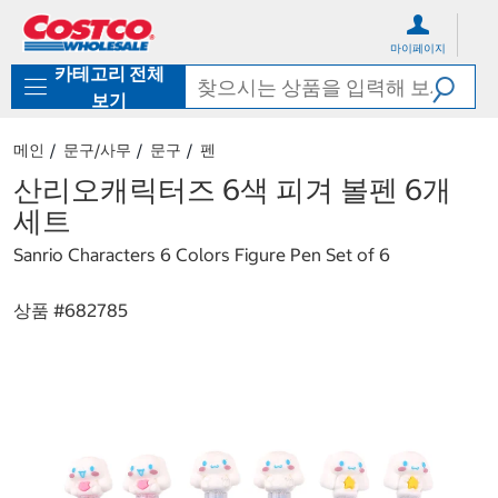
컨
메
텐
뉴
마이페이지
츠
로
카테고리 전체
로
바
바
로
보기
로
가
가
기
메인
문구/사무
문구
펜
기
산리오캐릭터즈 6색 피겨 볼펜 6개
세트
Sanrio Characters 6 Colors Figure Pen Set of 6
상품 #
682785