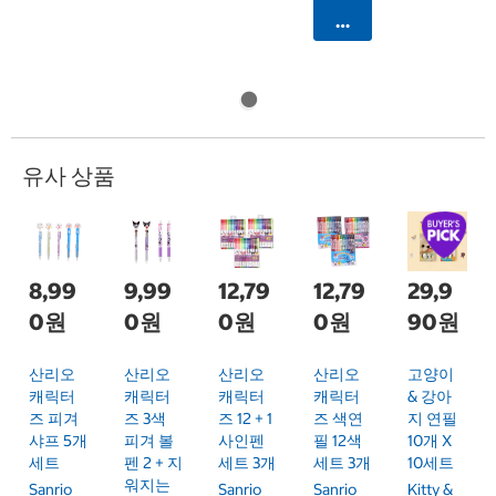
카트에 담기
유사 상품
8,99
9,99
12,79
12,79
29,9
0원
0원
0원
0원
90원
산리오
산리오
산리오
산리오
고양이
캐릭터
캐릭터
캐릭터
캐릭터
& 강아
즈 피겨
즈 3색
즈 12 + 1
즈 색연
지 연필
샤프 5개
피겨 볼
사인펜
필 12색
10개 X
세트
펜 2 + 지
세트 3개
세트 3개
10세트
워지는
Sanrio
Sanrio
Sanrio
Kitty &