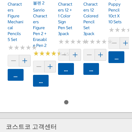
볼펜 2
Charact
Charact
Charact
Puppy
Ers
Sanrio
Ers 12 +
Ers 12
Pencil
Figure
Charact
1 Color
Colored
10ct X
Mechani
Ers
Sign
Pencil
10 Sets
Cal
Figure
Pen Set
Set
★
★
★
★
★
★
Pencils
Pen 2 +
3pack
3pack
5 Set
Erasabl
★
★
★
★
★
★
★
★
★
★
★
★
★
★
★
★
★
★
★
★
E Pen 2
★
★
★
★
★
★
★
★
★
★
★
★
★
★
★
★
★
★
★
★
4.5 (2)
카트에 
카트에 담기
카트에 담기
카트에 담기
카트에 담기
코스트코 고객센터