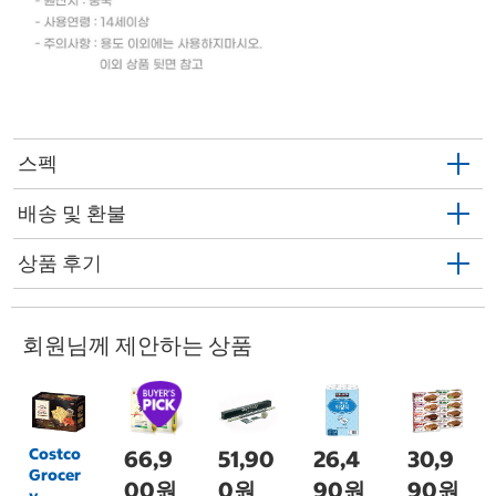
스펙
배송 및 환불
상품 후기
회원님께 제안하는 상품
Costco
66,9
51,90
26,4
30,9
Grocer
00원
0원
90원
90원