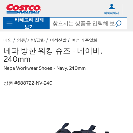
컨
메
텐
뉴
마이페이지
츠
로
카테고리 전체
로
바
바
로
보기
로
가
가
기
메인
의류/가방/잡화
여성신발
여성 캐주얼화
기
네파 방한 워킹 슈즈 - 네이비,
240mm
Nepa Workwear Shoes - Navy, 240mm
상품 #
688722-NV-240