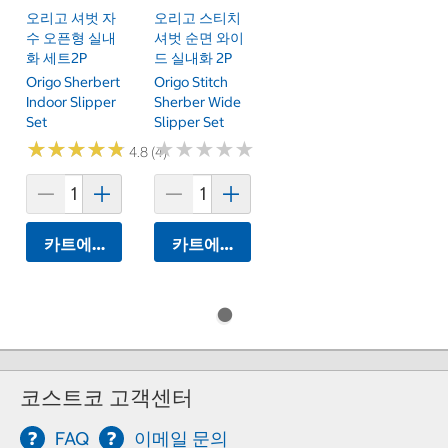
오리고 셔벗 자
오리고 스티치
수 오픈형 실내
셔벗 순면 와이
화 세트2P
드 실내화 2P
Origo Sherbert
Origo Stitch
Indoor Slipper
Sherber Wide
Set
Slipper Set
★
★
★
★
★
★
★
★
★
★
★
★
★
★
★
★
★
★
★
★
4.8 (4)
카트에 담기
카트에 담기
코스트코 고객센터
FAQ
이메일 문의