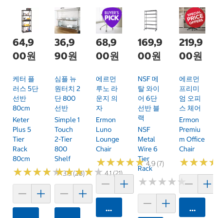
64,9
36,9
68,9
169,9
219,9
00원
90원
00원
00원
00원
케터 플
심플 뉴
에르먼
NSF 메
에르먼
러스 5단
원터치 2
루노 라
탈 와이
프리미
선반
단 800
운지 의
어 6단
엄 오피
80cm
선반
자
선반 블
스 체어
랙
Keter
Simple 1
Ermon
Ermon
Plus 5
Touch
Luno
NSF
Premiu
Tier
2-Tier
Lounge
Metal
M Office
Rack
800
Chair
Wire 6
Chair
80cm
Shelf
Tier
★
★
★
★
★
★
★
★
★
★
★
★
★
★
★
★
4.9 (7)
Rack
★
★
★
★
★
★
★
★
★
★
★
★
★
★
★
★
★
★
★
★
3.9 (28)
4.1 (21)
★
★
★
★
★
★
★
★
★
★
카트에 담기
카트에 
카트에 담기
카트에 담기