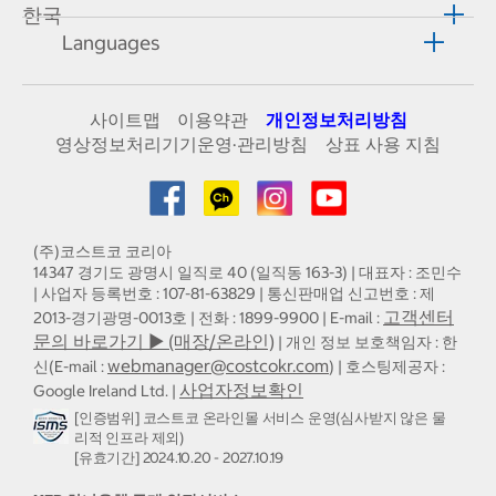
한국
Languages
사이트맵
이용약관
개인정보처리방침
영상정보처리기기운영·관리방침
상표 사용 지침
(주)코스트코 코리아
14347 경기도 광명시 일직로 40 (일직동 163-3) | 대표자 : 조민수
| 사업자 등록번호 : 107-81-63829 | 통신판매업 신고번호 : 제
고객센터
2013-경기광명-0013호 | 전화 : 1899-9900 | E-mail :
문의 바로가기 ▶ (매장/온라인)
| 개인 정보 보호책임자 : 한
webmanager@costcokr.com
신(E-mail :
) | 호스팅제공자 :
사업자정보확인
Google Ireland Ltd. |
[인증범위] 코스트코 온라인몰 서비스 운영(심사받지 않은 물
리적 인프라 제외)
[유효기간] 2024.10.20 - 2027.10.19