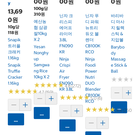
00원
00원
00원
0원
y
100g당
13,69
310원
닌자 크
닌자 푸
바리바
0원
예산농
리스피
디 파워
디 마사
10g당
협 삼광
에어프
뉴트리
지 릴렉
118원
쌀10kg
라이어
듀오 블
스틱 &
X 2
Snapik
3.8L
렌더
지압볼
트러플
FN090
CB100K
Yesan
Barybo
크래커
KR
RCO
Nonghy
Dy
1.16kg
Up
Ninja
Ninja
Massag
Samgwa
Snapik
Crispi
Foodi
E Stick &
Ng Rice
Truffle
Air
Power
Ball
10kg X 2
Cracker
Fryer
Nutri
★
★
★
★
★
★
1.16kg
FN090
DUO
★
★
★
★
★
★
★
★
★
★
4.8 (272)
KR 3.8L
Blender
★
★
★
★
★
★
★
★
★
★
4.7 (159)
CB100K
★
★
★
★
★
★
★
★
★
★
5.0 (6)
RCO
카트에 
★
★
★
★
★
★
★
★
★
★
4.8 (250)
카트에 담기
카트에 담기
카트에 담기