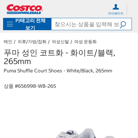
컨
메
텐
뉴
마이페이지
츠
로
카테고리 전체
로
바
바
로
보기
로
가
가
기
메인
의류/가방/잡화
여성신발
여성 운동화
기
푸마 성인 코트화 - 화이트/블랙,
265mm
Puma Shuffle Court Shoes - White/Black, 265mm
상품 #
656998-WB-265