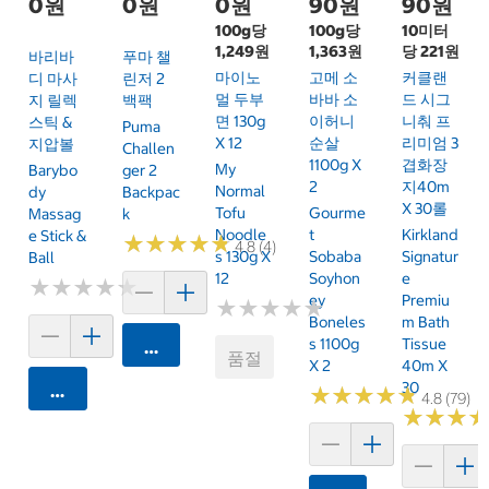
0원
0원
0원
90원
90원
100g당
100g당
10미터
1,249원
1,363원
당 221원
바리바
푸마 챌
마이노
고메 소
커클랜
디 마사
린저 2
멀 두부
바바 소
드 시그
지 릴렉
백팩
면 130g
이허니
니춰 프
스틱 &
Puma
X 12
순살
리미엄 3
지압볼
Challen
1100g X
겹화장
My
Barybo
Ger 2
2
지40m
Normal
Dy
Backpac
X 30롤
Tofu
Gourme
Massag
K
Noodle
T
Kirkland
E Stick &
★
★
★
★
★
★
★
★
★
★
4.8 (4)
S 130g X
Sobaba
Signatur
Ball
12
Soyhon
E
★
★
★
★
★
★
★
★
★
★
Ey
Premiu
★
★
★
★
★
★
★
★
★
★
Boneles
M Bath
S 1100g
Tissue
카트에 담기
품절
X 2
40m X
30
카트에 담기
★
★
★
★
★
★
★
★
★
★
4.8 (79)
★
★
★
★
★
★