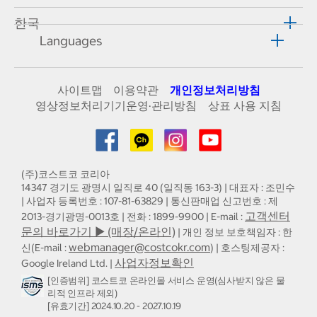
한국
Languages
사이트맵
이용약관
개인정보처리방침
영상정보처리기기운영·관리방침
상표 사용 지침
(주)코스트코 코리아
14347 경기도 광명시 일직로 40 (일직동 163-3) | 대표자 : 조민수
| 사업자 등록번호 : 107-81-63829 | 통신판매업 신고번호 : 제
고객센터
2013-경기광명-0013호 | 전화 : 1899-9900 | E-mail :
문의 바로가기 ▶ (매장/온라인)
| 개인 정보 보호책임자 : 한
webmanager@costcokr.com
신(E-mail :
) | 호스팅제공자 :
사업자정보확인
Google Ireland Ltd. |
[인증범위] 코스트코 온라인몰 서비스 운영(심사받지 않은 물
리적 인프라 제외)
[유효기간] 2024.10.20 - 2027.10.19