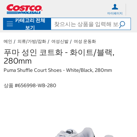
컨
메
텐
뉴
마이페이지
츠
로
카테고리 전체
로
바
바
로
보기
로
가
가
기
메인
의류/가방/잡화
여성신발
여성 운동화
기
푸마 성인 코트화 - 화이트/블랙,
280mm
Puma Shuffle Court Shoes - White/Black, 280mm
상품 #
656998-WB-280