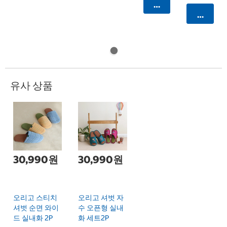
카트에 담기
카트에 
유사 상품
30,990원
30,990원
오리고 스티치
오리고 셔벗 자
셔벗 순면 와이
수 오픈형 실내
드 실내화 2P
화 세트2P